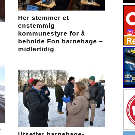
Her stemmer et
enstemmig
kommunestyre for å
beholde Fon barnehage –
midlertidig
t
Utsetter barnehage-