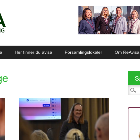
sa
Her finner du avisa
Forsamlingslokaler
Om ReAvisa
ge
S
Søk et