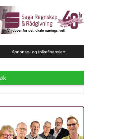
Annonse- og folkefinansiert
øk
ter: