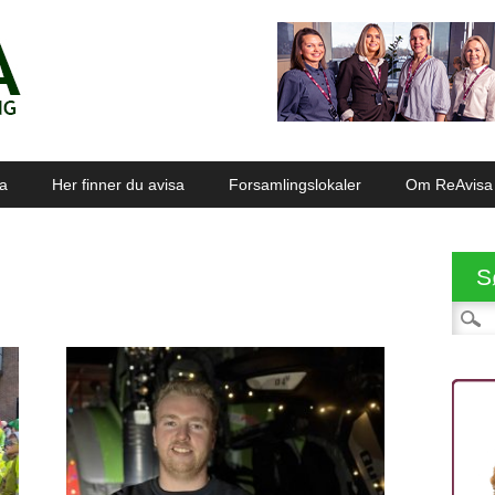
sa
Her finner du avisa
Forsamlingslokaler
Om ReAvisa
S
Søk et