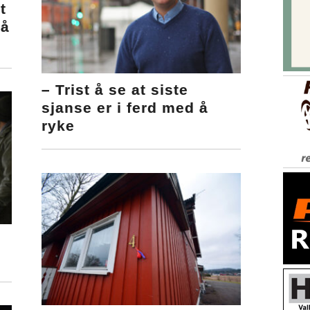
t
Nå
n
– Trist å se at siste
sjanse er i ferd med å
ryke