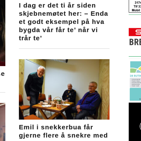
I dag er det ti år siden
skjebnemøtet her: – Enda
et godt eksempel på hva
bygda vår får te’ når vi
trår te’
se
Emil i snekkerbua får
gjerne flere å snekre med