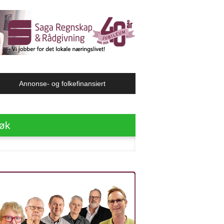
Annonse- og folkefinansiert
øk
ter: