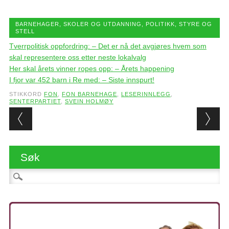
BARNEHAGER, SKOLER OG UTDANNING
,
POLITIKK, STYRE OG
STELL
Tverrpolitisk oppfordring: – Det er nå det avgjøres hvem som
skal representere oss etter neste lokalvalg
Her skal årets vinner ropes opp: – Årets happening
I fjor var 452 barn i Re med: – Siste innspurt!
STIKKORD
FON
,
FON BARNEHAGE
,
LESERINNLEGG
,
SENTERPARTIET
,
SVEIN HOLMØY
Post navigation
Søk
Søk etter: