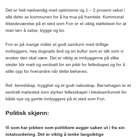
Det er helt nødvendig med optimisme og 1 – 2 prosent vekst i
alle deler av kommunen for å ha trua på framtida. Kommunal
tilstedeværelse på et sted som Fon er et viktig støttebein for at
man tørr å satse, bygge og bo.
Fon er på mange måter et godt samfunn med driftige
innbyggere, høy dugnads ånd og en kultur som er slik som vi
ønsker den skal være. Det er viktig at innbyggerne på slike
steder blir møtt og verdsatt for sin jobb for felleskapet og for å
stille opp for hverandre når dette behøves.
Ref. beredskap, trygghet og et godt naboskap. Barnehagen er et
sentralt møtested som styrker fellesskapet i lokalsamfunnet for
både nye og gamle innbyggere på et sted som Fon.
Politisk skjønn:
Vi som har jobben som politikere avgjør saken ut i fra sin
totalvurdering. Det er viktig å tenke langsiktige