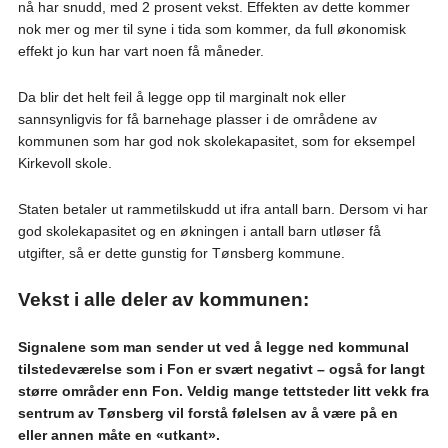
nå har snudd, med 2 prosent vekst. Effekten av dette kommer
nok mer og mer til syne i tida som kommer, da full økonomisk
effekt jo kun har vart noen få måneder.
Da blir det helt feil å legge opp til marginalt nok eller
sannsynligvis for få barnehage plasser i de områdene av
kommunen som har god nok skolekapasitet, som for eksempel
Kirkevoll skole.
Staten betaler ut rammetilskudd ut ifra antall barn. Dersom vi har
god skolekapasitet og en økningen i antall barn utløser få
utgifter, så er dette gunstig for Tønsberg kommune.
Vekst i alle deler av kommunen:
Signalene som man sender ut ved å legge ned kommunal
tilstedeværelse som i Fon er svært negativt – også for langt
større områder enn Fon. Veldig mange tettsteder litt vekk fra
sentrum av Tønsberg vil forstå følelsen av å være på en
eller annen måte en «utkant».