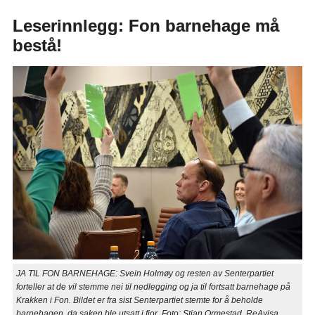
Leserinnlegg: Fon barnehage må
bestå!
JA TIL FON BARNEHAGE: Svein Holmøy og resten av Senterpartiet
forteller at de vil stemme nei til nedlegging og ja til fortsatt barnehage på
Krakken i Fon. Bildet er fra sist Senterpartiet stemte for å beholde
barnehagen, da saken ble utsatt i fjor. Foto: Stian Ormestad, ReAvisa.