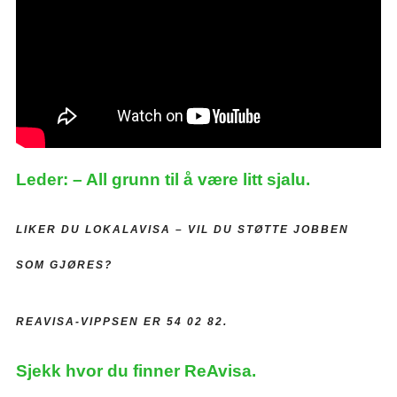
Leder: – All grunn til å være litt sjalu.
LIKER DU LOKALAVISA –
VIL DU STØTTE JOBBEN
SOM GJØRES?
REAVISA-VIPPSEN ER 54 02 82.
Sjekk hvor du finner ReAvisa.