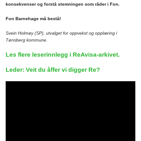
konsekvenser og forstå stemningen som råder i Fon.
Fon Barnehage må bestå!
Svein Holmøy (SP), utvalget for oppvekst og opplæring i
Tønsberg kommune.
Les flere leserinnlegg i ReAvisa-arkivet.
Leder: Veit du åffer vi digger Re?