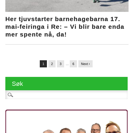
Her tjuvstarter barnehagebarna 17.
mai-feiringa i Re: – Vi blir bare enda
mer spente nå, da!
1
2
3
…
6
Next ›
Søk
Søk etter: