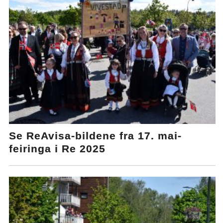
Se ReAvisa-bildene fra 17. mai-
feiringa i Re 2025