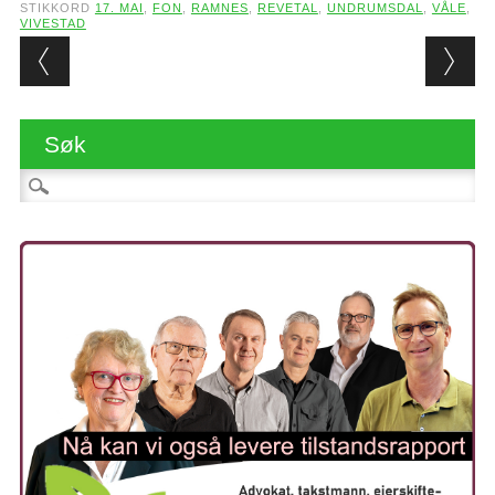
STIKKORD
17. MAI
,
FON
,
RAMNES
,
REVETAL
,
UNDRUMSDAL
,
VÅLE
,
VIVESTAD
Post navigation
Søk
Søk etter: