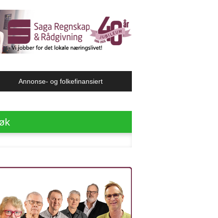
Annonse- og folkefinansiert
øk
ter: