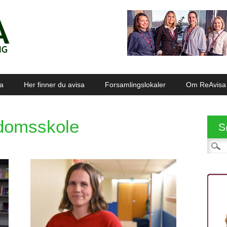
sa
Her finner du avisa
Forsamlingslokaler
Om ReAvisa
domsskole
S
Søk et