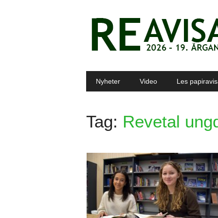
Main menu
Skip to content
Nyheter
Video
Les papiravi
Tag:
Revetal ung