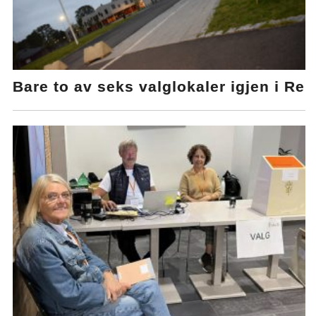
Bare to av seks valglokaler igjen i Re