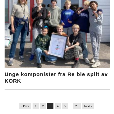
Unge komponister fra Re ble spilt av
KORK
‹ Prev
1
2
3
4
5
…
28
Next ›