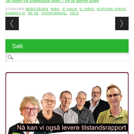
Se bilder fra fuglekasse-stien – og ta gjerne turen
STIKKORD
BERGSÅSEN
,
BIBO
,
IF HAUK
,
IL IVRIG
,
KORONA-VIRUS
,
RAMNES IF
,
RE SK
,
UNDRUMSDAL
,
VÅLE
Post navigation
Søk
Søk etter: