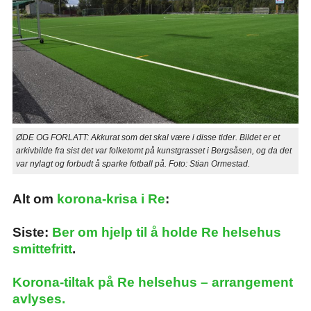
ØDE OG FORLATT: Akkurat som det skal være i disse tider. Bildet er et
arkivbilde fra sist det var folketomt på kunstgrasset i Bergsåsen, og da det
var nylagt og forbudt å sparke fotball på. Foto: Stian Ormestad.
Alt om
korona-krisa i Re
:
Siste:
Ber om hjelp til å holde Re helsehus
smittefritt
.
Korona-tiltak på Re helsehus – arrangement
avlyses.