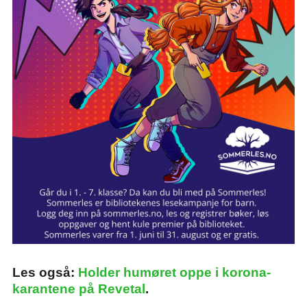
Les også:
Holder humøret oppe i korona-
karantene på Revetal
.