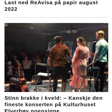
Last ned ReAvisa på papir august
2022
Stinn brakke i kveld: – Kanskje den
fineste konserten på Kulturhuset
Elverhøy noensinne