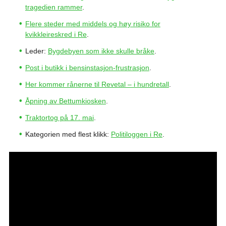
tragedien rammer
.
Flere steder med middels og høy risiko for
kvikkleireskred i Re
.
Leder:
Bygdebyen som ikke skulle bråke
.
Post i butikk i bensinstasjon-frustrasjon
.
Her kommer rånerne til Revetal – i hundretall
.
Åpning av Bettumkiosken
.
Traktortog på 17. mai
.
Kategorien med flest klikk:
Politiloggen i Re
.