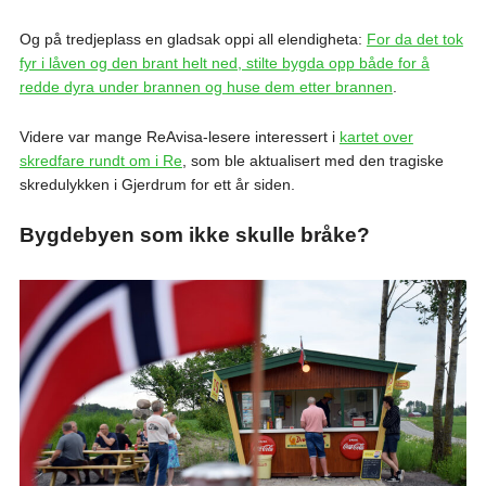
Og på tredjeplass en gladsak oppi all elendigheta:
For da det tok
fyr i låven og den brant helt ned, stilte bygda opp både for å
redde dyra under brannen og huse dem etter brannen
.
Videre var mange ReAvisa-lesere interessert i
kartet over
skredfare rundt om i Re
, som ble aktualisert med den tragiske
skredulykken i Gjerdrum for ett år siden.
Bygdebyen som ikke skulle bråke?