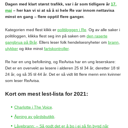
Dagen med klart størst trafikk, var i år som tidligere år
17.
mai
– her kan vi si at så å si hele Re var innom nettavisa
minst en gang – flere opptil flere ganger.
Kategorien med flest klikk er
politiloggen i Re
. Og av alle saker i
politiloggen, klikka flest seg inn på saken om
den raserte
gangbrua på Brår
. Ellers leser folk hendelsesnyheter om
brann
,
ulykker
og ikke minst
fartskontroller
.
Re har en ung befolkning, og ReAvisa har en ung leserskare:
Det er en overvekt av lesere i alderen 25 til 34 år, deretter 18 til
24 år, og så 35 til 44 år. Det er så vidt litt flere menn enn kvinner
som leser ReAvisa.
Kort om mest lest-lista for 2021:
Charlotte i The Voice
.
Åpning av gårdsbutikk
.
Låvebrann: – Så godt det er å bo i ei så fin bygd når