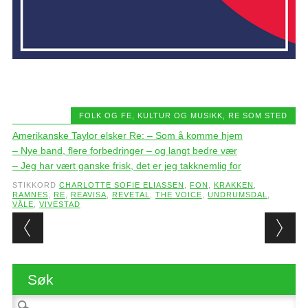
FOLK OG FE
,
KULTUR OG MUSIKK
,
RE SOM STED
Amerikanske Taylor elsker Re: – Som å komme hjem
– Nye band, flere forbedringer – og langt bedre vær
– Jeg har vært ganske frisk, det er jeg takknemlig for
STIKKORD
CHARLOTTE SOFIE ELIASSEN
,
FON
,
KRAKKEN
,
RAMNES
,
RE
,
REAVISA
,
REVETAL
,
THE VOICE
,
UNDRUMSDAL
,
VÅLE
,
VIVESTAD
Post navigation
Søk
Søk etter: