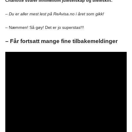
Charlotte svarer innimellom juleselskap og bleieskift:
– Du er aller mest lest på ReAvisa.no i året som gikk!
– Næmmen! Så gøy! Det er jo superstas!!!
– Får fortsatt mange fine tilbakemeldinger