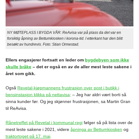
NY MØTEPLASS I BYGDA VÅR: ReAvisa var på plass da det var en
forsiktig åpning av Bettumkiosken i korona-tid. I etterkant har den blitt
besøkt av hundrevis. Foto: Stian Ormestad.
Ellers engasjerer fortsatt en leder om
bygdebyen som ikke
skulle bråke
– det er også en av de aller mest leste sakene i
året som gikk.
Også
Revetal-kjøpmannens frustrasjon over post i butikk i
bensinstasjon klikka på nettavisa
: – Jeg har aldri vært borti så
sinna kunder før. Og jeg skjønner frustrasjonen, sa Martin Gran
til ReAvisa.
Rånetreffet på Revetal i kommunal regi
følger så på lista over de
mest leste sakene i 2021, videre
åpninga av Bettumkiosken
og
traktortoget på 17. mai
.