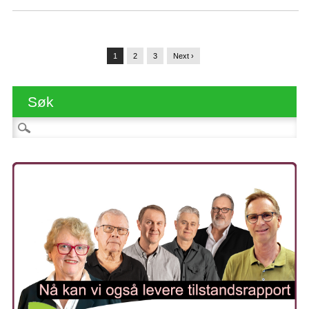
1
2
3
Next ›
Søk
Søk etter: