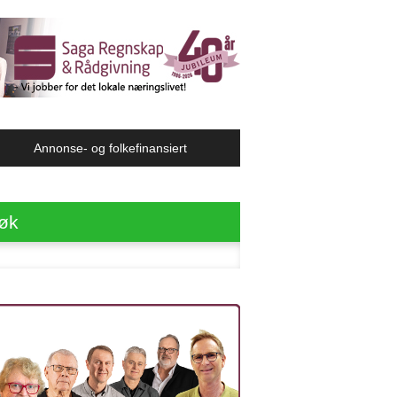
Annonse- og folkefinansiert
øk
ter: