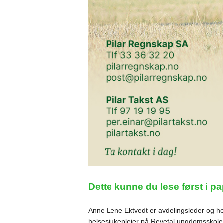
Dette kunne du lese først i pap
Anne Lene Ektvedt er avdelingsleder og hel
helsesjukepleier på Revetal ungdomsskol