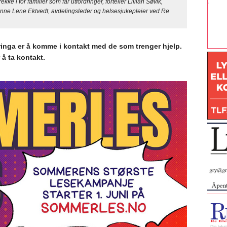
 i for familier som får utfordringer, forteller Lillian Søvik,
nne Lene Ektvedt, avdelingsleder og helsesjukepleier ved Re
rdringa er å komme i kontakt med de som trenger hjelp.
 å ta kontakt.