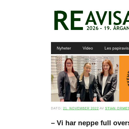
Main menu
Skip to content
Nyheter
Video
Les papiravi
DATO:
21. NOVEMBER 2022
AV
STIAN ORME
– Vi har neppe full over