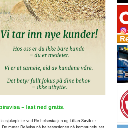
iravisa – last ned gratis.
sesjukepleier ved Re helsestasjon og Lillian Søvik er
e. De møter ReAvisa på helsestasjonen på kommunehuset