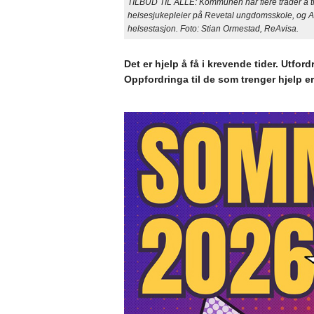
TILBUD TIL ALLE: Kommunen har flere tråder å trekke
helsesjukepleier på Revetal ungdomsskole, og A
helsestasjon. Foto: Stian Ormestad, ReAvisa.
Det er hjelp å få i krevende tider. Utfo
Oppfordringa til de som trenger hjelp er