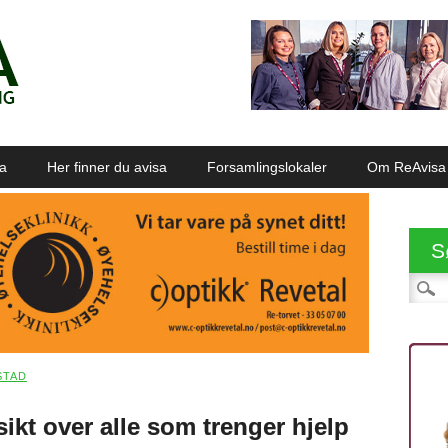
sa
Her finner du avisa
Forsamlingslokaler
Om ReAvisa
S
Søk et
STAD
sikt over alle som trenger hjelp