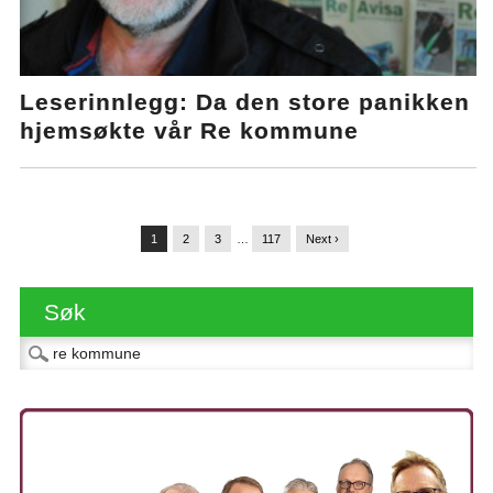
Leserinnlegg: Da den store panikken
hjemsøkte vår Re kommune
1
2
3
…
117
Next ›
Søk
Søk etter: