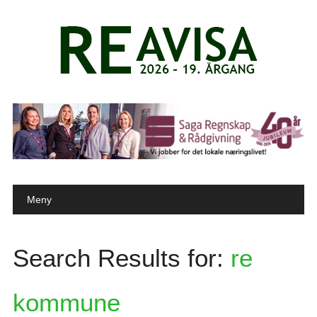
Main menu
Skip to content
Meny
Search Results for:
re
kommune