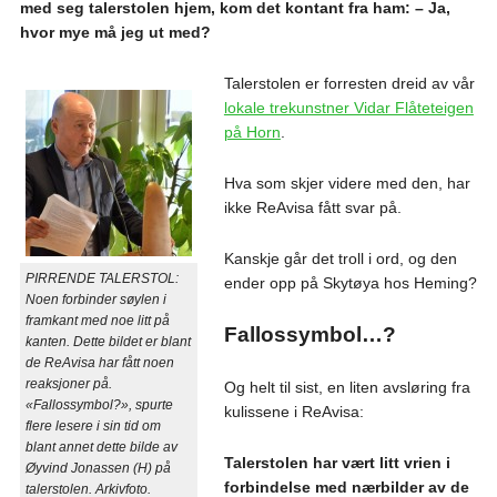
med seg talerstolen hjem, kom det kontant fra ham: – Ja,
hvor mye må jeg ut med?
Talerstolen er forresten dreid av vår
lokale trekunstner Vidar Flåteteigen
på Horn
.
Hva som skjer videre med den, har
ikke ReAvisa fått svar på.
Kanskje går det troll i ord, og den
PIRRENDE TALERSTOL:
ender opp på Skytøya hos Heming?
Noen forbinder søylen i
framkant med noe litt på
Fallossymbol…?
kanten. Dette bildet er blant
de ReAvisa har fått noen
reaksjoner på.
Og helt til sist, en liten avsløring fra
«Fallossymbol?», spurte
kulissene i ReAvisa:
flere lesere i sin tid om
blant annet dette bilde av
Talerstolen har vært litt vrien i
Øyvind Jonassen (H) på
forbindelse med nærbilder av de
talerstolen. Arkivfoto.