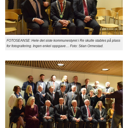
FOTOSEANSE: Hele det siste kommunestyret i Re skulle stables på plass
for fotografering. Ingen enkel oppgave… Foto: Stian Ormestad.