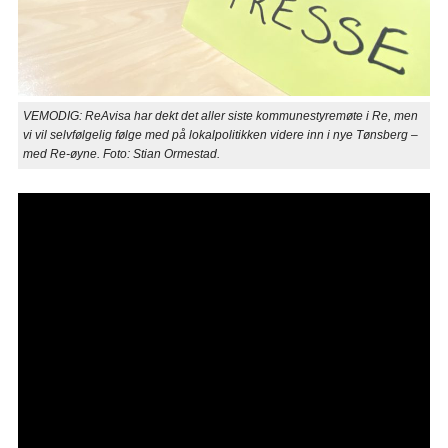
VEMODIG: ReAvisa har dekt det aller siste kommunestyremøte i Re, men
vi vil selvfølgelig følge med på lokalpolitikken videre inn i nye Tønsberg –
med Re-øyne. Foto: Stian Ormestad.