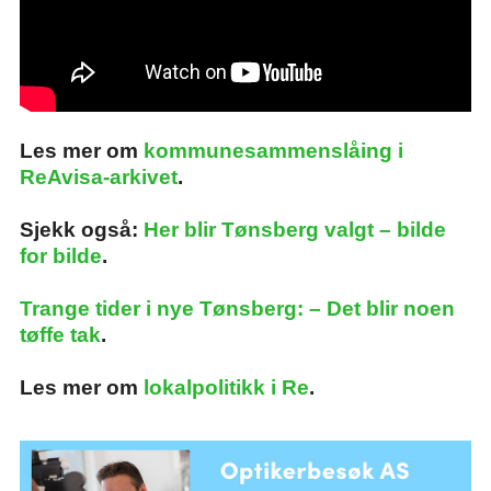
Les mer om
kommunesammenslåing i
ReAvisa-arkivet
.
Sjekk også:
Her blir Tønsberg valgt – bilde
for bilde
.
Trange tider i nye Tønsberg: – Det blir noen
tøffe tak
.
Les mer om
lokalpolitikk i Re
.