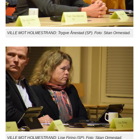
VILLE MOT HOLMESTRAND: Trygve Ånestad (SP). Foto: Stian Ormestad.
VILLE MOT HOLMESTRAND: Lise Firing (SP). Foto: Stian Ormestad.