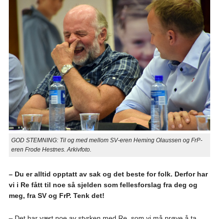
GOD STEMNING: Til og med mellom SV-eren Heming Olaussen og FrP-
eren Frode Hestnes. Arkivfoto.
– Du er alltid opptatt av sak og det beste for folk. Derfor har
vi i Re fått til noe så sjelden som fellesforslag fra deg og
meg, fra SV og FrP. Tenk det!
– Det har vært noe av styrken med Re, som vi må prøve å ta