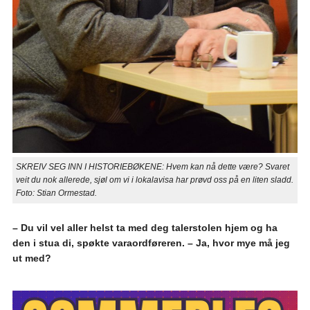
SKREIV SEG INN I HISTORIEBØKENE: Hvem kan nå dette være? Svaret
veit du nok allerede, sjøl om vi i lokalavisa har prøvd oss på en liten sladd.
Foto: Stian Ormestad.
– Du vil vel aller helst ta med deg talerstolen hjem og ha
den i stua di, spøkte varaordføreren. – Ja, hvor mye må jeg
ut med?