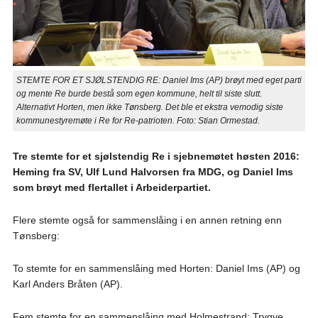
STEMTE FOR ET SJØLSTENDIG RE: Daniel Ims (AP) brøyt med eget parti
og mente Re burde bestå som egen kommune, helt til siste slutt.
Alternativt Horten, men ikke Tønsberg. Det ble et ekstra vemodig siste
kommunestyremøte i Re for Re-patrioten. Foto: Stian Ormestad.
Tre stemte for et sjølstendig Re i sjebnemøtet høsten 2016:
Heming fra SV, Ulf Lund Halvorsen fra MDG, og Daniel Ims
som brøyt med flertallet i Arbeiderpartiet.
Flere stemte også for sammenslåing i en annen retning enn
Tønsberg:
To stemte for en sammenslåing med Horten: Daniel Ims (AP) og
Karl Anders Bråten (AP).
Fem stemte for en sammenslåing med Holmestrand: Trygve