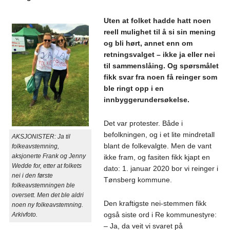
Uten at folket hadde hatt noen
reell mulighet til å si sin mening
og bli hørt, annet enn om
retningsvalget – ikke ja eller nei
til sammenslåing. Og spørsmålet
fikk svar fra noen få reinger som
ble ringt opp i en
innbyggerundersøkelse.
Det var protester. Både i
befolkningen, og i et lite mindretall
AKSJONISTER: Ja til
blant de folkevalgte. Men de vant
folkeavstemning,
aksjonerte Frank og Jenny
ikke fram, og fasiten fikk kjapt en
Wedde for, etter at folkets
dato: 1. januar 2020 bor vi reinger i
nei i den første
Tønsberg kommune.
folkeavstemningen ble
oversett. Men det ble aldri
Den kraftigste nei-stemmen fikk
noen ny folkeavstemning.
også siste ord i Re kommunestyre:
Arkivfoto.
– Ja, da veit vi svaret på