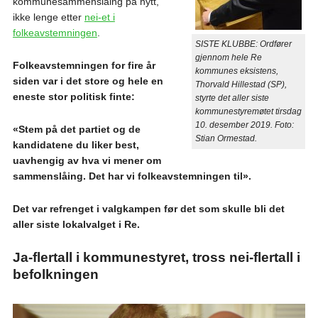
kommunesammenslåing på nytt,
ikke lenge etter
nei-et i
folkeavstemningen
.
SISTE KLUBBE: Ordfører
gjennom hele Re
Folkeavstemningen for fire år
kommunes eksistens,
siden var i det store og hele en
Thorvald Hillestad (SP),
eneste stor politisk finte:
styrte det aller siste
kommunestyremøtet tirsdag
10. desember 2019. Foto:
«Stem på det partiet og de
Stian Ormestad.
kandidatene du liker best,
uavhengig av hva vi mener om
sammenslåing. Det har vi folkeavstemningen til».
Det var refrenget i valgkampen før det som skulle bli det
aller siste lokalvalget i Re.
Ja-flertall i kommunestyret, tross nei-flertall i
befolkningen