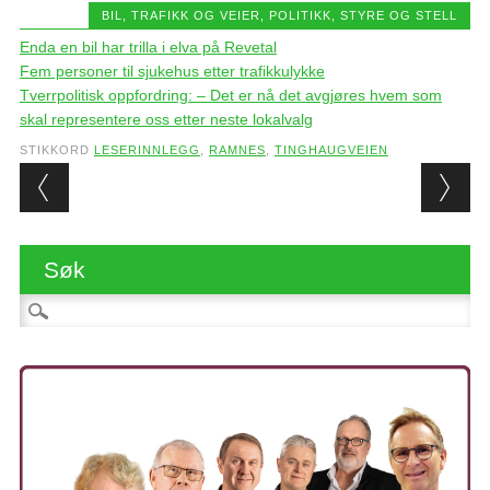
BIL, TRAFIKK OG VEIER
,
POLITIKK, STYRE OG STELL
Enda en bil har trilla i elva på Revetal
Fem personer til sjukehus etter trafikkulykke
Tverrpolitisk oppfordring: – Det er nå det avgjøres hvem som
skal representere oss etter neste lokalvalg
STIKKORD
LESERINNLEGG
,
RAMNES
,
TINGHAUGVEIEN
Post navigation
Søk
Søk etter: