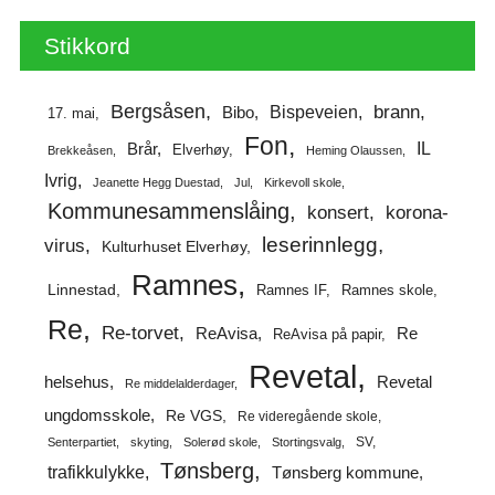
Stikkord
Bergsåsen
brann
Bispeveien
Bibo
17. mai
Fon
IL
Brår
Elverhøy
Brekkeåsen
Heming Olaussen
Ivrig
Jeanette Hegg Duestad
Jul
Kirkevoll skole
Kommunesammenslåing
korona-
konsert
leserinnlegg
virus
Kulturhuset Elverhøy
Ramnes
Linnestad
Ramnes IF
Ramnes skole
Re
Re-torvet
ReAvisa
Re
ReAvisa på papir
Revetal
helsehus
Revetal
Re middelalderdager
ungdomsskole
Re VGS
Re videregående skole
SV
Senterpartiet
skyting
Solerød skole
Stortingsvalg
Tønsberg
trafikkulykke
Tønsberg kommune