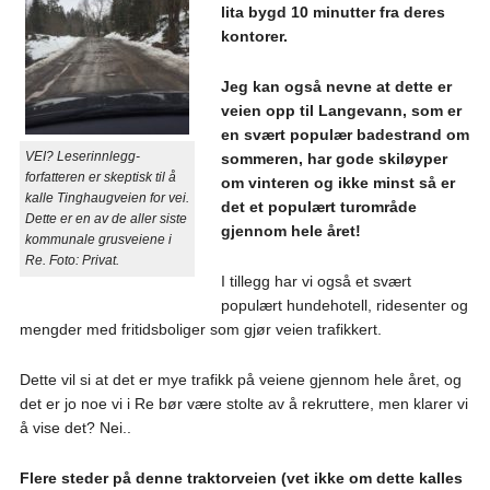
lita bygd 10 minutter fra deres
kontorer.
Jeg kan også nevne at dette er
veien opp til Langevann, som er
en svært populær badestrand om
VEI? Leserinnlegg-
sommeren, har gode skiløyper
forfatteren er skeptisk til å
om vinteren og ikke minst så er
kalle Tinghaugveien for vei.
det et populært turområde
Dette er en av de aller siste
gjennom hele året!
kommunale grusveiene i
Re. Foto: Privat.
I tillegg har vi også et svært
populært hundehotell, ridesenter og
mengder med fritidsboliger som gjør veien trafikkert.
Dette vil si at det er mye trafikk på veiene gjennom hele året, og
det er jo noe vi i Re bør være stolte av å rekruttere, men klarer vi
å vise det? Nei..
Flere steder på denne traktorveien (vet ikke om dette kalles