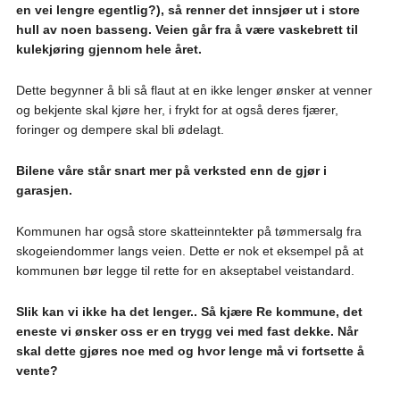
en vei lengre egentlig?), så renner det innsjøer ut i store
hull av noen basseng. Veien går fra å være vaskebrett til
kulekjøring gjennom hele året.
Dette begynner å bli så flaut at en ikke lenger ønsker at venner
og bekjente skal kjøre her, i frykt for at også deres fjærer,
foringer og dempere skal bli ødelagt.
Bilene våre står snart mer på verksted enn de gjør i
garasjen.
Kommunen har også store skatteinntekter på tømmersalg fra
skogeiendommer langs veien. Dette er nok et eksempel på at
kommunen bør legge til rette for en akseptabel veistandard.
Slik kan vi ikke ha det lenger.. Så kjære Re kommune, det
eneste vi ønsker oss er en trygg vei med fast dekke. Når
skal dette gjøres noe med og hvor lenge må vi fortsette å
vente?