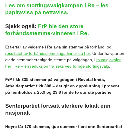
Les om stortingsvalgkampen i Re – les
papiravisa på nettavisa.
Sjekk også:
FrP ble den store
forhåndsstemme-vinneren i Re.
Et flertall av velgerne i Re avla sin stemme på forhånd, og
resultatet av forhåndsstemminga finner du her
. Under halvparten
av de stemmeberettigede stemte på valgdagen, i
to valglokaler
her i Re – en reduksjon fra seks ved forrige stortingsvalg
.
FrP fikk 335 stemmer på valgdagen i Revetal krets,
Arbeiderpartiet fikk 308 – det gir en oppslutning i prosent
på henholdsvis 25,9 og 23,8 for de to største partiene.
Senterpartiet fortsatt sterkere lokalt enn
nasjonalt
Høyre får 170 stemmer, tjue stemmer flere enn Senterpartiet