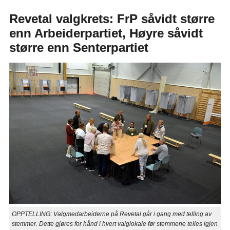
Revetal valgkrets: FrP såvidt større
enn Arbeiderpartiet, Høyre såvidt
større enn Senterpartiet
OPPTELLING: Valgmedarbeiderne på Revetal går i gang med telling av
stemmer. Dette gjøres for hånd i hvert valglokale før stemmene telles igjen