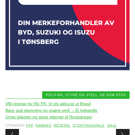
POLITIKK, STYRE OG STELL
,
RE SOM STED
VM-reprise for Re FK: Vi slo akkurat ut Brasil
Bare god stemning og svære smil: – Ei lykkepille
Unge talenter og store stjerner til Rockstream
STIKKORD
FRP
,
RAMNES
,
REVETAL
,
STORTINGSVALG
,
VALG
Post navigation