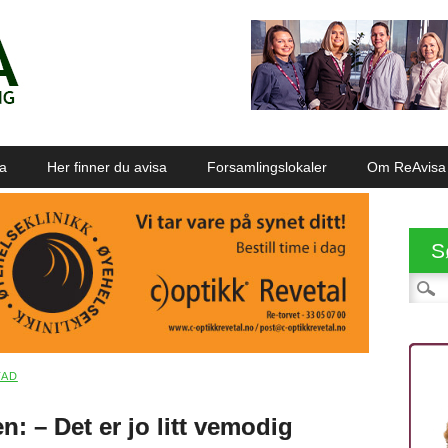
sa
Her finner du avisa
Forsamlingslokaler
Om ReAvisa
S
Søk et
TAD
n: – Det er jo litt vemodig