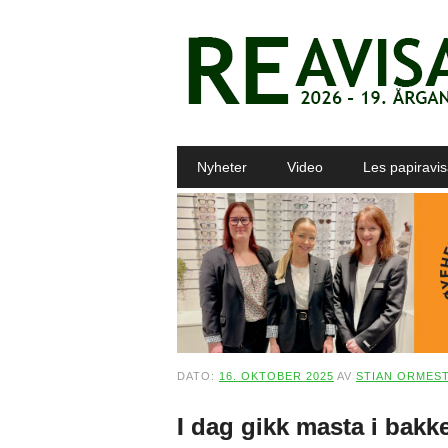
Main menu
Skip to content
Nyheter
Video
Les papiravi
DATO:
16. OKTOBER 2025
AV
STIAN ORMES
I dag gikk masta i bakke