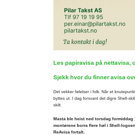
Les papiravisa på nettavisa, 
Sjekk hvor du finner avisa ov
Det vekker følelser i folk. Når et knutepun
byttes ut. I dag forsvant det digre Shell-ski
skilt.
Masta ble heist ned torsdag formiddag 16
montørene borra flere høl i Shell-logoen.
ReAvisa fortalt.