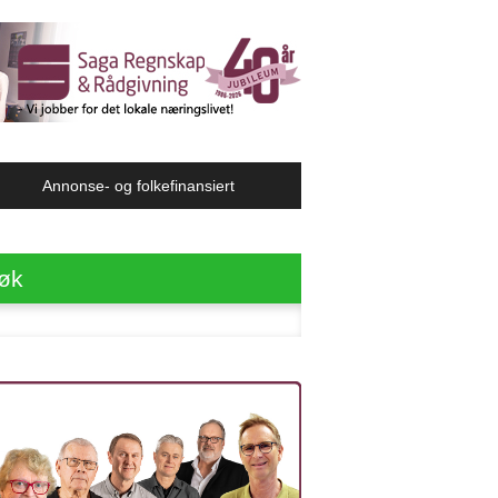
Annonse- og folkefinansiert
øk
ter: