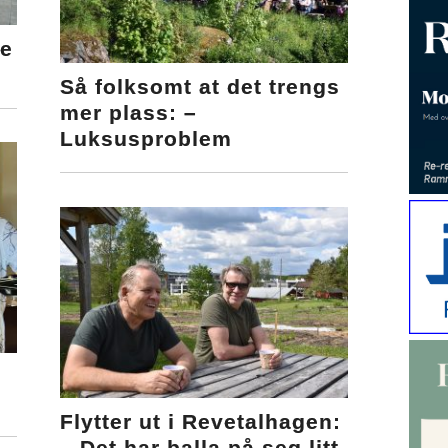
e
Så folksomt at det trengs
mer plass: –
Luksusproblem
Flytter ut i Revetalhagen:
– Det har balla på seg litt