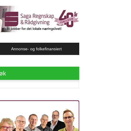
Annonse- og folkefinansiert
øk
ter: