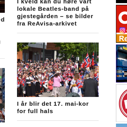
I kveld kan du høre vårt
lokale Beatles-band på
gjestegården – se bilder
ed
fra ReAvisa-arkivet
g
I år blir det 17. mai-kor
for full hals