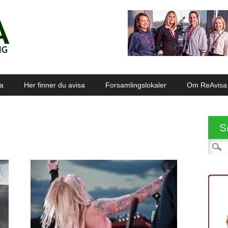
sa
Her finner du avisa
Forsamlingslokaler
Om ReAvisa
S
Søk et