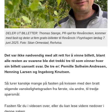
DELER UT BILLETTER: Thomas Stange, PR-sjef for Revårocken, kommer
med fasit og deler ut fem gratis-billetter til Revårock i Foynhagen lørdag 7.
juni 2025. Foto: Stian Ormestad, ReAvisa.
Det var ikke nødvendig med alt rett for å vinne billett, blant
alle resten av svarene ble det trekki tre til som vinner hver
sin billett uansett svar. De tre er: Pernille Solheim Andresen,
Henning Larsen og Ingeborg Knutsen.
Så lurer kanskje mange på fasiten på kvissen med den bratt
stigende vanskelighetsgraden fra første, via andre, til tredje
spørsmål.
Fasiten får du i videoen over, eller du kan lese videre nedover i
denne saken.