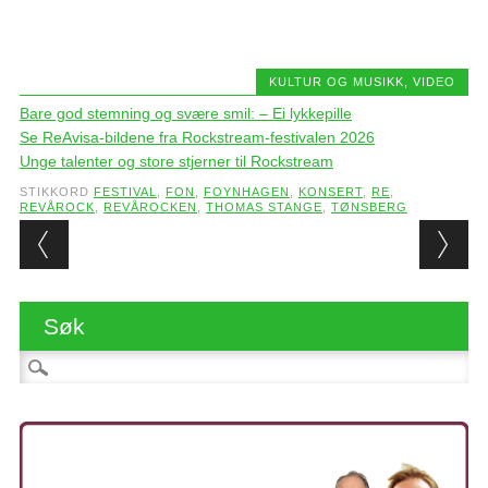
KULTUR OG MUSIKK
,
VIDEO
Bare god stemning og svære smil: – Ei lykkepille
Se ReAvisa-bildene fra Rockstream-festivalen 2026
Unge talenter og store stjerner til Rockstream
STIKKORD
FESTIVAL
,
FON
,
FOYNHAGEN
,
KONSERT
,
RE
,
REVÅROCK
,
REVÅROCKEN
,
THOMAS STANGE
,
TØNSBERG
Post navigation
Søk
Søk etter: