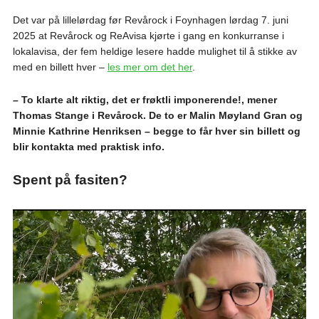
Det var på lillelørdag før Revårock i Foynhagen lørdag 7. juni
2025 at Revårock og ReAvisa kjørte i gang en konkurranse i
lokalavisa, der fem heldige lesere hadde mulighet til å stikke av
med en billett hver –
les mer om det her
.
– To klarte alt riktig, det er frøktli imponerende!, mener
Thomas Stange i Revårock. De to er Malin Møyland Gran og
Minnie Kathrine Henriksen – begge to får hver sin billett og
blir kontakta med praktisk info.
Spent på fasiten?