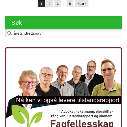
1
2
3
…
5
Next ›
Søk
Søk etter: