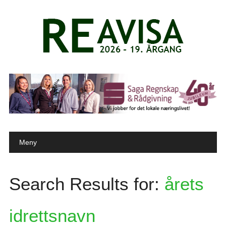
Main menu
Skip to content
Meny
Search Results for:
årets
idrettsnavn