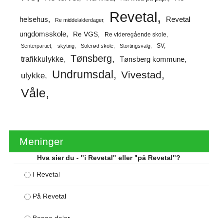
Revetal
helsehus
Revetal
Re middelalderdager
ungdomsskole
Re VGS
Re videregående skole
SV
Senterpartiet
skyting
Solerød skole
Stortingsvalg
Tønsberg
trafikkulykke
Tønsberg kommune
Undrumsdal
Vivestad
ulykke
Våle
Meninger
Hva sier du - "i Revetal" eller "på Revetal"?
I Revetal
På Revetal
Begge deler