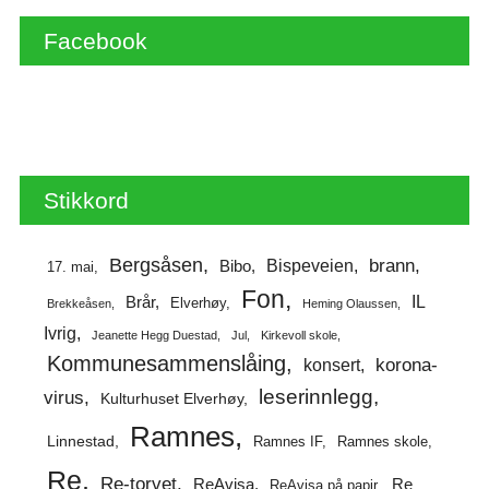
Facebook
Stikkord
Bergsåsen
brann
Bispeveien
Bibo
17. mai
Fon
IL
Brår
Elverhøy
Brekkeåsen
Heming Olaussen
Ivrig
Jeanette Hegg Duestad
Jul
Kirkevoll skole
Kommunesammenslåing
korona-
konsert
leserinnlegg
virus
Kulturhuset Elverhøy
Ramnes
Linnestad
Ramnes IF
Ramnes skole
Re
Re-torvet
ReAvisa
Re
ReAvisa på papir