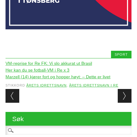
SPORT
VM-reprise for Re FK: Vi slo akkurat ut Brasil
Her kan du se fotball-VM i Re x 3
Marzell (14) kjører fort og hopper høyt: – Dette er livet
STIKKORD
ÅRETS IDRETTSNAVN
,
ÅRETS IDRETTSNAVN I RE
Post navigation
Søk
Søk etter: