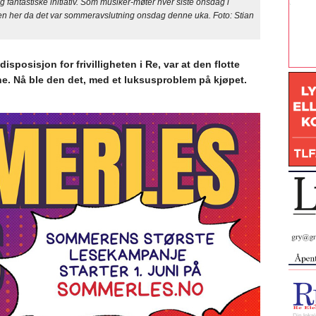
antastiske initiativ. Som musiker-møter hver siste onsdag i
n her da det var sommeravslutning onsdag denne uka. Foto: Stian
isposisjon for frivilligheten i Re, var at den flotte
ne. Nå ble den det, med et luksusproblem på kjøpet.