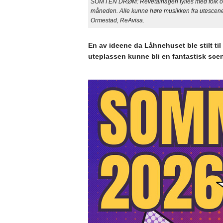
SOM I EN DRØM: Revetalhagen fylles med folk og f
måneden. Alle kunne høre musikken fra utescene
Ormestad, ReAvisa.
En av ideene da Låhnehuset ble stilt til d
uteplassen kunne bli en fantastisk sce