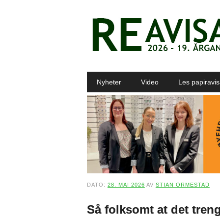
Main menu
Skip to content
Nyheter
Video
Les papiravi
DATO:
28. MAI 2026
AV
STIAN ORMESTAD
Så folksomt at det tre