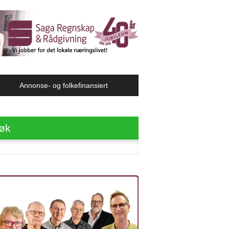
Annonse- og folkefinansiert
øk
ter: