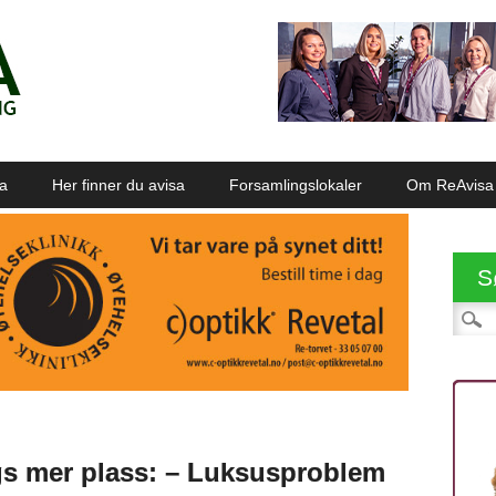
sa
Her finner du avisa
Forsamlingslokaler
Om ReAvisa
S
Søk et
ngs mer plass: – Luksusproblem