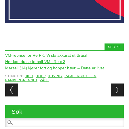
SPORT
VM-reprise for Re FK: Vi slo akkurat ut Brasil
Her kan du se fotball-VM i Re x 3
Marzell (14) kjører fort og hopper høyt: – Dette er livet
STIKKORD
BIBO
,
HOPP
,
IL IVRIG
,
RAMBERGKOLLEN
,
RAMBERGRENNET
,
VÅLE
Post navigation
Søk
Søk etter: