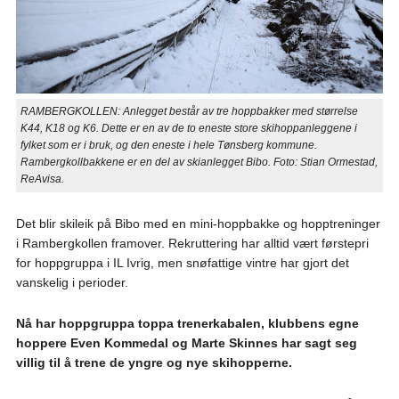
RAMBERGKOLLEN: Anlegget består av tre hoppbakker med størrelse
K44, K18 og K6. Dette er en av de to eneste store skihoppanleggene i
fylket som er i bruk, og den eneste i hele Tønsberg kommune.
Rambergkollbakkene er en del av skianlegget Bibo. Foto: Stian Ormestad,
ReAvisa.
Det blir skileik på Bibo med en mini-hoppbakke og hopptreninger
i Rambergkollen framover. Rekruttering har alltid vært førstepri
for hoppgruppa i IL Ivrig, men snøfattige vintre har gjort det
vanskelig i perioder.
Nå har hoppgruppa toppa trenerkabalen, klubbens egne
hoppere Even Kommedal og Marte Skinnes har sagt seg
villig til å trene de yngre og nye skihopperne.