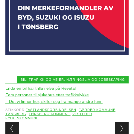
BIL, TRAFIKK OG VEIER
,
NÆRINGSLIV OG JOBBSKAPING
Enda en bil har trilla i elva på Revetal
Fem personer til sjukehus etter trafikkulykke
– Det vi finner her, skiller seg fra mange andre funn
STIKKORD
FASTLANDSFORBINDELSEN
,
FÆRDER KOMMUNE
,
TØNSBERG
,
TØNSBERG KOMMUNE
,
VESTFOLD
FYLKESKOMMUNE
Post navigation