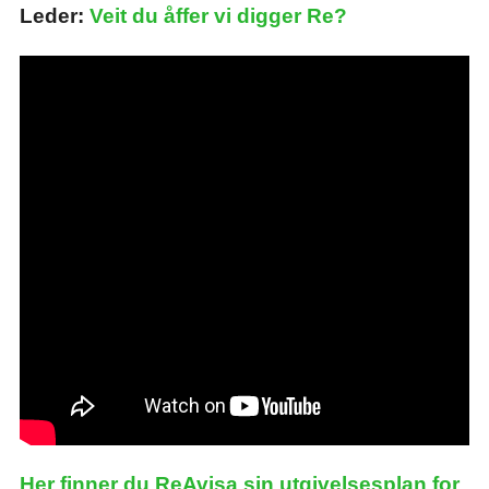
Leder:
Veit du åffer vi digger Re?
Her finner du ReAvisa sin utgivelsesplan for