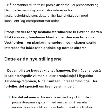
– Nå bemanner vi, forteller prosjektlederne i ei pressemelding.
De forteller samtidig om
en stor interesse for
fastlandsforbindelsen, dette ut ifra
launchdialogen med
konsulent- og entreprenørmarkedet.
Prosjektleder for Ny fastlandsforbindelse til Færder, Morten
Klokkersveen, framhever blant annet den nye brua over
Vestfjorden – en planlagt hengebru – som skaper særlig
interesse for både utenlandske og norske aktører.
Dette er de nye stillingene
– Det vil bli stor byggeaktivitet framover. Det håper vi også
lokalt næringsliv vil merke, sier prosjektsjef i Bypakke
Tønsberg-regionen, Nina Knutsen i pressemeldinga. Der
fortelles det spesielt om fire nye stillinger:
Geoteknikeren
vil ha en spesialisert og viktig rolle i
prosjektorganisasjonen, med ansvar for å ivareta
geotekniske forhold gjennom hele prosjektets livsløp,