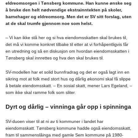
eldreomsorgen i Tønsberg kommune. Han kunne ønske seg
å bruke den helt nødvendige ekstrainntekten på skoler,
barnehager og eldreomsorg. Men det er SV sitt forslag, uten
at de skal trumfe gjennom noe som helst.
– Vi kan ikke stå her og si hva eiendomsskatten skal brukes til,
det må vi komme konkret tilbake til etter at vi forhåpentligvis får
en utredning og så en diskusjon om hvordan eiendomsskatten i
Tønsberg skal innrettes og hva den skal brukes til.
SV-modellen har et solid bunnfradrag og det er også lagt inn en
sikring mot at folk med stort hus og dårlig økonomi skal få slippe
å betale eiendomsskatt. – En sosial skatt, mener Lars Egeland, –
som ikke skal ramme folk som sliter.
Dyrt og dårlig – vinninga går opp i spinninga
SV-duoen viser til at ni av ti kommuner i landet har
eiendomsskatt. Tønsberg kommune hadde også eiendomsskatt,
fram til sammenslåinga med gamle Sem kommune på 1980-