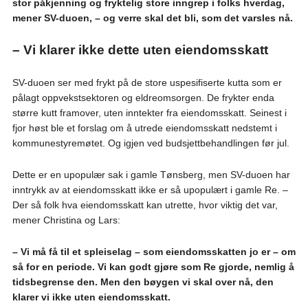
stor påkjenning og fryktelig store inngrep i folks hverdag,
mener SV-duoen, – og verre skal det bli, som det varsles nå.
– Vi klarer ikke dette uten eiendomsskatt
SV-duoen ser med frykt på de store uspesifiserte kutta som er
pålagt oppvekstsektoren og eldreomsorgen. De frykter enda
større kutt framover, uten inntekter fra eiendomsskatt. Seinest i
fjor høst ble et forslag om å utrede eiendomsskatt nedstemt i
kommunestyremøtet. Og igjen ved budsjettbehandlingen før jul.
Dette er en upopulær sak i gamle Tønsberg, men SV-duoen har
inntrykk av at eiendomsskatt ikke er så upopulært i gamle Re. –
Der så folk hva eiendomsskatt kan utrette, hvor viktig det var,
mener Christina og Lars:
– Vi må få til et spleiselag – som eiendomsskatten jo er – om
så for en periode. Vi kan godt gjøre som Re gjorde, nemlig å
tidsbegrense den. Men den bøygen vi skal over nå, den
klarer vi ikke uten eiendomsskatt.