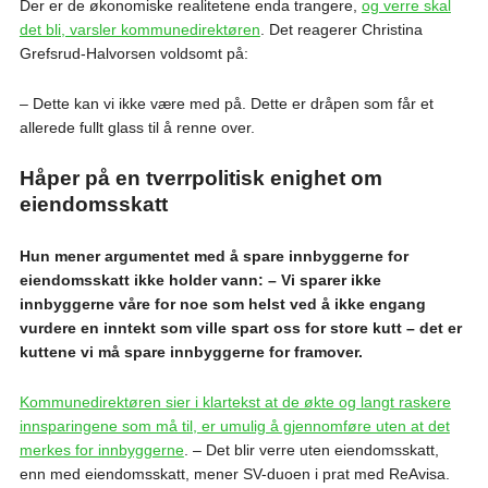
Der er de økonomiske realitetene enda trangere,
og verre skal
det bli, varsler kommunedirektøren
. Det reagerer Christina
Grefsrud-Halvorsen voldsomt på:
– Dette kan vi ikke være med på. Dette er dråpen som får et
allerede fullt glass til å renne over.
Håper på en tverrpolitisk enighet om
eiendomsskatt
Hun mener argumentet med å spare innbyggerne for
eiendomsskatt ikke holder vann: – Vi sparer ikke
innbyggerne våre for noe som helst ved å ikke engang
vurdere en inntekt som ville spart oss for store kutt – det er
kuttene vi må spare innbyggerne for framover.
Kommunedirektøren sier i klartekst at de økte og langt raskere
innsparingene som må til, er umulig å gjennomføre uten at det
merkes for innbyggerne
. – Det blir verre uten eiendomsskatt,
enn med eiendomsskatt, mener SV-duoen i prat med ReAvisa.