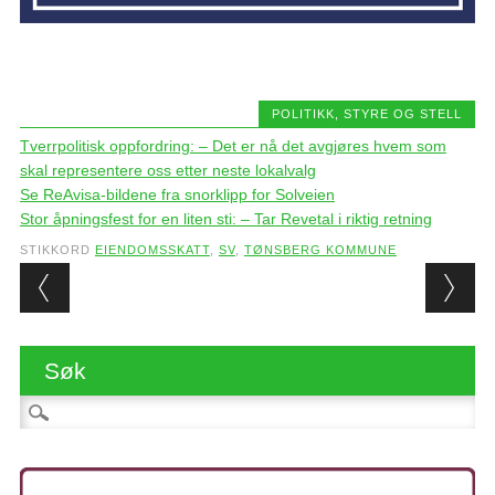
POLITIKK, STYRE OG STELL
Tverrpolitisk oppfordring: – Det er nå det avgjøres hvem som
skal representere oss etter neste lokalvalg
Se ReAvisa-bildene fra snorklipp for Solveien
Stor åpningsfest for en liten sti: – Tar Revetal i riktig retning
STIKKORD
EIENDOMSSKATT
,
SV
,
TØNSBERG KOMMUNE
Post navigation
Søk
Søk etter: