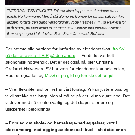
TVERRPOLITISK ENIGHET: FrP var siste klippe mot eiendomsskatt i
gamle Re kommune. Men å stå aleine og kjempe for en tapt sak var ikke
aktuelt, fortalte den gang varaordfører Frode Hestnes (FrP) til ReAvisa for
ni år siden, da overskrifta «Her faller siste skanse mot eiendomsskatt i
Re» sto på trykk i lokalavisa. Foto: Stian Ormestad, ReAvisa.
Der stemte alle partiene for innføring av eiendomsskatt,
fra SV
på den ene sida til FrP på den andre
. – Fordi det var helt
økonomisk nødvendig. Det er det også nå, sier Christina
Grefsrud-Halvorsen. SV har vært for eiendomsskatt hele veien,
Rødt er også for, og
MDG er på glid og foreslo det før jul
.
– Vi er fleksible, sjøl om vi har vårt forslag. Vi kan justere oss, og
vi vil strekke oss langt. Men vi må se på det, vi må gjøre noe. Det
vi driver med nå er uforsvarlig, og det skaper stor uro og
usikkerhet i befolkninga.
– Forslag om skole- og barnehage-nedleggelser, kutt i
eldreomsorg, nedlegging av demenstilbud – alt dette er en