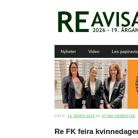
Main menu
Skip to content
Nyheter
Video
Les papiravi
DATO:
10. MARS 2025
AV
STIAN ORMESTAD
Re FK feira kvinnedag