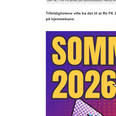
GIR ALT: Re FK-jenter på hjemmebane i Meny Are
Tilfeldighetene ville ha det til at Re FK
på hjemmebane.