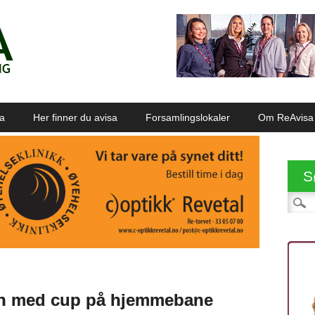
sa
Her finner du avisa
Forsamlingslokaler
Om ReAvisa
S
Søk et
en med cup på hjemmebane