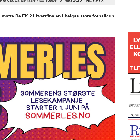
na Cup på sjølvaste kvinnedagen 8. mars 2025. Foto: Re FK.
 1 møtte Re FK 2 i kvartfinalen i helgas store fotballcup