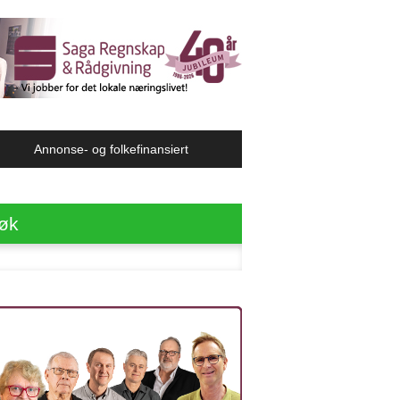
Annonse- og folkefinansiert
øk
ter: