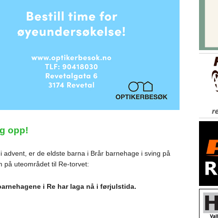
ig opp!
 advent, er de eldste barna i Brår barnehage i sving på
på uteområdet til Re-torvet:
arnehagene i Re har laga nå i førjulstida.