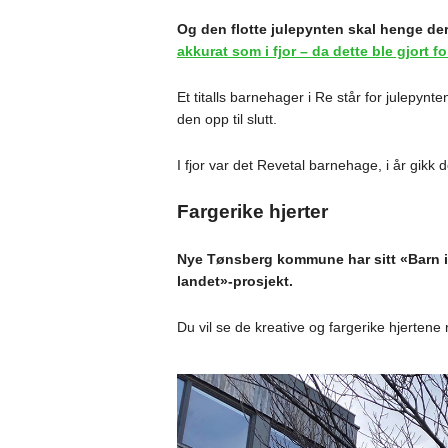
Og den flotte julepynten skal henge der 
akkurat som i fjor – da dette ble gjort fo
Et titalls barnehager i Re står for julepyn
den opp til slutt.
I fjor var det Revetal barnehage, i år gikk 
Fargerike hjerter
Nye Tønsberg kommune har sitt «Barn i 
landet»-prosjekt.
Du vil se de kreative og fargerike hjerte