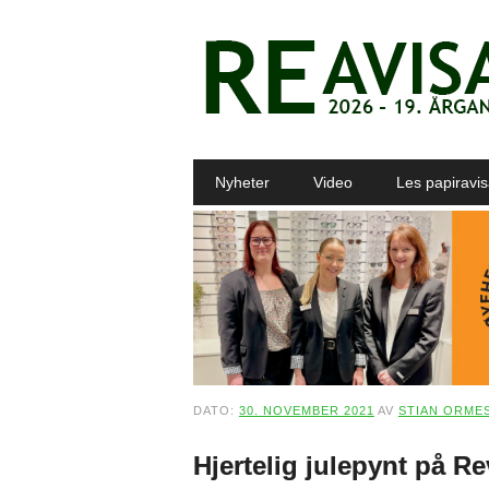
Main menu
Skip to content
Nyheter
Video
Les papiravi
DATO:
30. NOVEMBER 2021
AV
STIAN ORME
Hjertelig julepynt på Re