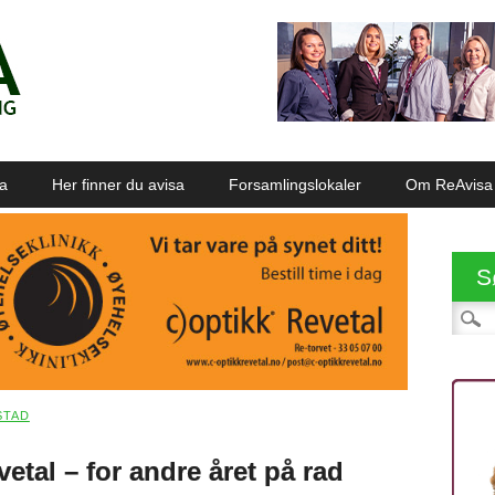
sa
Her finner du avisa
Forsamlingslokaler
Om ReAvisa
S
Søk et
STAD
vetal – for andre året på rad