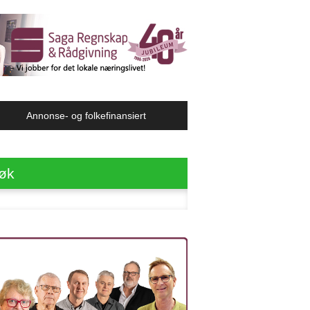
Annonse- og folkefinansiert
øk
ter: