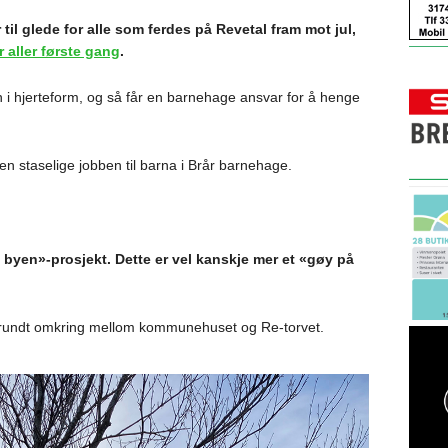
til glede for alle som ferdes på Revetal fram mot jul,
r aller første gang
.
ten i hjerteform, og så får en barnehage ansvar for å henge
den staselige jobben til barna i Brår barnehage.
byen»-prosjekt. Dette er vel kanskje mer et «gøy på
ne rundt omkring mellom kommunehuset og Re-torvet.