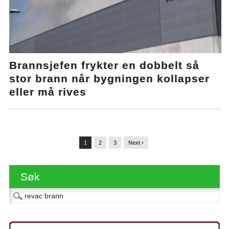
Brannsjefen frykter en dobbelt så
stor brann når bygningen kollapser
eller må rives
1
2
3
Next ›
Søk
Søk etter: