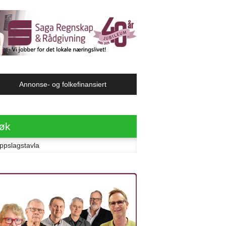
Annonse- og folkefinansiert
øk
ter: