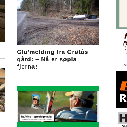
Gla’melding fra Grøtås
gård: – Nå er søpla
fjerna!