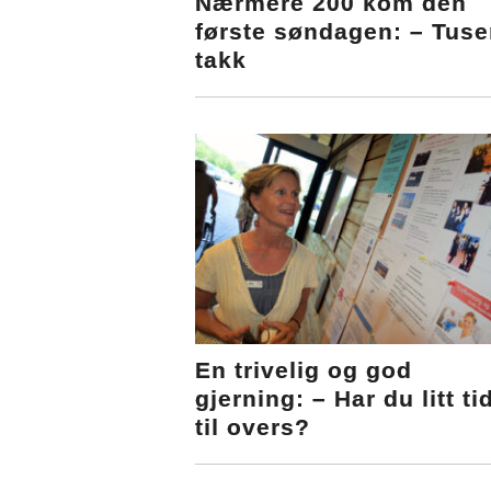
Nærmere 200 kom den
første søndagen: – Tuse
takk
En trivelig og god
gjerning: – Har du litt ti
til overs?