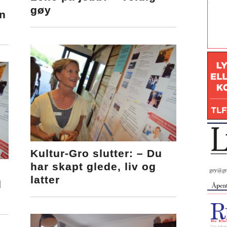
gøy
n
Kultur-Gro slutter: – Du
har skapt glede, liv og
latter
d