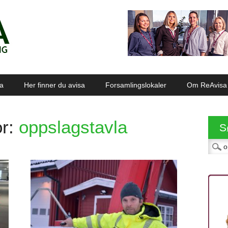
sa
Her finner du avisa
Forsamlingslokaler
Om ReAvisa
or:
oppslagstavla
S
Søk et