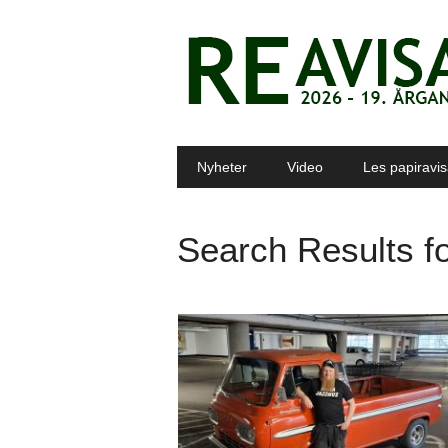
Main menu
Skip to content
Nyheter
Video
Les papiravi
Search Results f