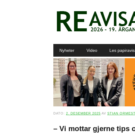
Main menu
Skip to content
Nyheter
Video
Les papiravi
DATO:
2. DESEMBER 2025
AV
STIAN ORMES
– Vi mottar gjerne tips o