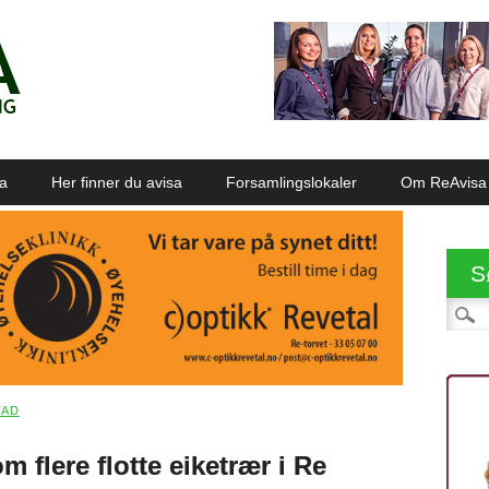
sa
Her finner du avisa
Forsamlingslokaler
Om ReAvisa
S
Søk et
TAD
m flere flotte eiketrær i Re