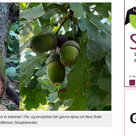
 eiketrær i Re, og prosjektet blir gjerne tipsa om flere flotte
tiftelsen Skogfrøverket.