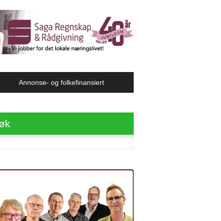
Annonse- og folkefinansiert
øk
ter: