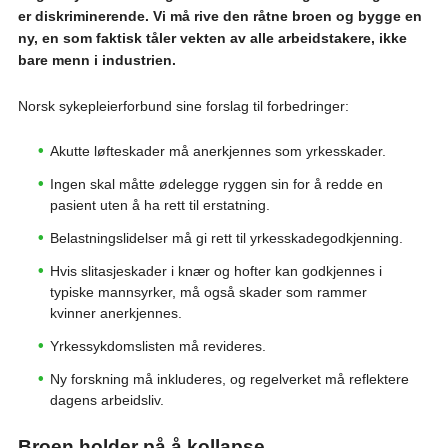
er diskriminerende. Vi må rive den råtne broen og bygge en
ny, en som faktisk tåler vekten av alle arbeidstakere, ikke
bare menn i industrien.
Norsk sykepleierforbund sine forslag til forbedringer:
Akutte løfteskader må anerkjennes som yrkesskader.
Ingen skal måtte ødelegge ryggen sin for å redde en
pasient uten å ha rett til erstatning.
Belastningslidelser må gi rett til yrkesskadegodkjenning.
Hvis slitasjeskader i knær og hofter kan godkjennes i
typiske mannsyrker, må også skader som rammer
kvinner anerkjennes.
Yrkessykdomslisten må revideres.
Ny forskning må inkluderes, og regelverket må reflektere
dagens arbeidsliv.
Broen holder på å kollapse