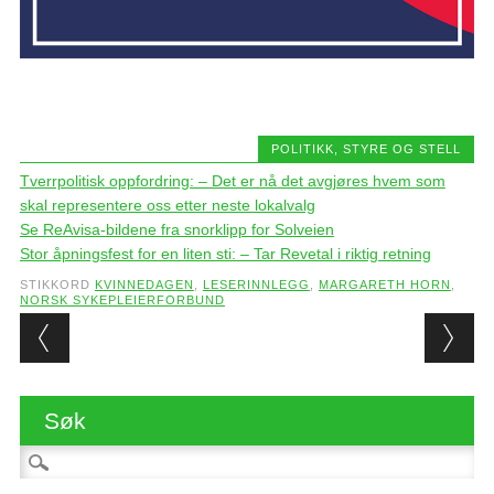
POLITIKK, STYRE OG STELL
Tverrpolitisk oppfordring: – Det er nå det avgjøres hvem som
skal representere oss etter neste lokalvalg
Se ReAvisa-bildene fra snorklipp for Solveien
Stor åpningsfest for en liten sti: – Tar Revetal i riktig retning
STIKKORD
KVINNEDAGEN
,
LESERINNLEGG
,
MARGARETH HORN
,
NORSK SYKEPLEIERFORBUND
Post navigation
Søk
Søk etter: