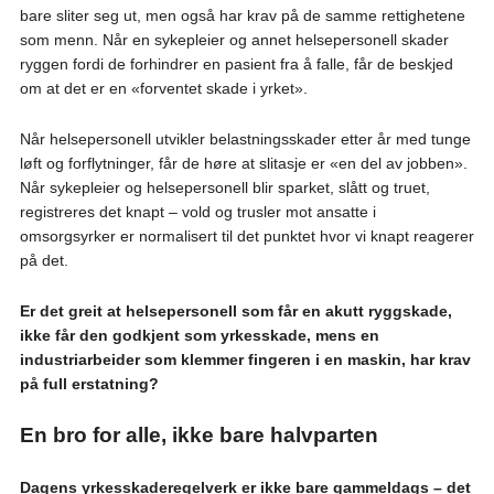
bare sliter seg ut, men også har krav på de samme rettighetene
som menn. Når en sykepleier og annet helsepersonell skader
ryggen fordi de forhindrer en pasient fra å falle, får de beskjed
om at det er en «forventet skade i yrket».
Når helsepersonell utvikler belastningsskader etter år med tunge
løft og forflytninger, får de høre at slitasje er «en del av jobben».
Når sykepleier og helsepersonell blir sparket, slått og truet,
registreres det knapt – vold og trusler mot ansatte i
omsorgsyrker er normalisert til det punktet hvor vi knapt reagerer
på det.
Er det greit at helsepersonell som får en akutt ryggskade,
ikke får den godkjent som yrkesskade, mens en
industriarbeider som klemmer fingeren i en maskin, har krav
på full erstatning?
En bro for alle, ikke bare halvparten
Dagens yrkesskaderegelverk er ikke bare gammeldags – det