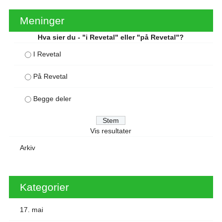
Meninger
Hva sier du - "i Revetal" eller "på Revetal"?
I Revetal
På Revetal
Begge deler
Vis resultater
Arkiv
Kategorier
17. mai