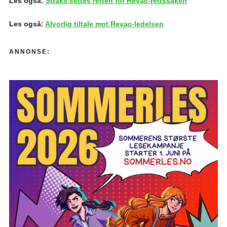
Les også:
Straks settes retten for Revac-rettssaken
Les også:
Alvorlig tiltale mot Revac-ledelsen
ANNONSE: