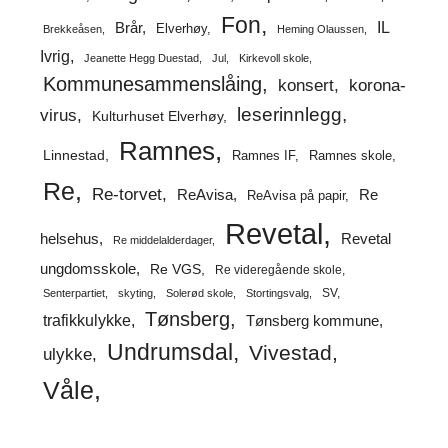
Fon
IL
Brår
Elverhøy
Brekkeåsen
Heming Olaussen
Ivrig
Jeanette Hegg Duestad
Jul
Kirkevoll skole
Kommunesammenslåing
korona-
konsert
leserinnlegg
virus
Kulturhuset Elverhøy
Ramnes
Linnestad
Ramnes IF
Ramnes skole
Re
Re-torvet
ReAvisa
Re
ReAvisa på papir
Revetal
helsehus
Revetal
Re middelalderdager
ungdomsskole
Re VGS
Re videregående skole
SV
Senterpartiet
skyting
Solerød skole
Stortingsvalg
Tønsberg
trafikkulykke
Tønsberg kommune
Undrumsdal
Vivestad
ulykke
Våle