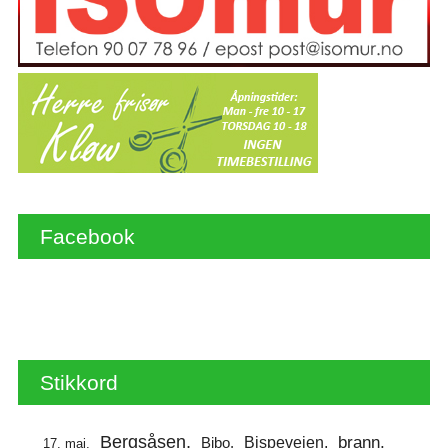
Facebook
Stikkord
Bergsåsen
brann
Bispeveien
Bibo
17. mai