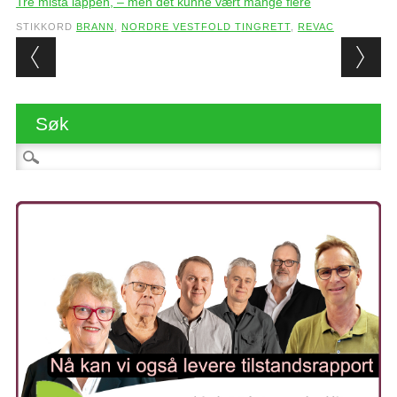
Tre mista lappen, – men det kunne vært mange flere
STIKKORD
BRANN
,
NORDRE VESTFOLD TINGRETT
,
REVAC
Post navigation
Søk
Søk etter: