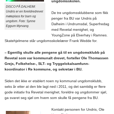
ungdomsskolen.
DISCO PÅ DALHEIM:
Undris er en foreldredrevet
De tre ungdomssklubbene som fikk
møteplass for barn og
penger fra BU var Undris på
ungdom. Foto: Synne
Dalheim i Undrumsdal, Superfredag
Eggum Myrvang.
med Revetal menighet, og
YoungZone på Elverhøy i Ramnes.
Skatehjelmene står ungdomsskolelærer Frank Wedde for.
– Egentlig skulle alle pengene gå til en ungdomsklubb på
Revetal som var kommunalt drevet, forteller Ole Thomassen
Grejs, Folkehelse-, SLT- og Tryggelokalsamfunn-
koordinator i Re kommune, og sekretær i BU.
Siden det ikke er etablert noen ny kommunal ungdomsklubb,
seks år etter at den ble lagt ned i 2011, og det samtidig er flere
gode initiativ fra Revetal menighet, foreldre og ungdommer sjøl,
ga svaret seg sjøl om hvem som skulle få pengene fra BU.
Kontakt personen for Undris, Ole