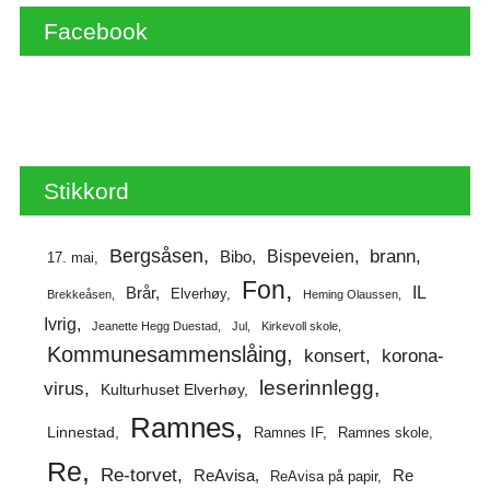
Facebook
Stikkord
Bergsåsen
brann
Bispeveien
Bibo
17. mai
Fon
IL
Brår
Elverhøy
Brekkeåsen
Heming Olaussen
Ivrig
Jeanette Hegg Duestad
Jul
Kirkevoll skole
Kommunesammenslåing
korona-
konsert
leserinnlegg
virus
Kulturhuset Elverhøy
Ramnes
Linnestad
Ramnes IF
Ramnes skole
Re
Re-torvet
ReAvisa
Re
ReAvisa på papir