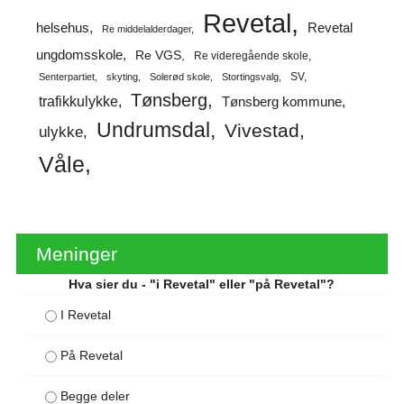
Revetal
helsehus
Revetal
Re middelalderdager
ungdomsskole
Re VGS
Re videregående skole
SV
Senterpartiet
skyting
Solerød skole
Stortingsvalg
Tønsberg
trafikkulykke
Tønsberg kommune
Undrumsdal
Vivestad
ulykke
Våle
Meninger
Hva sier du - "i Revetal" eller "på Revetal"?
I Revetal
På Revetal
Begge deler