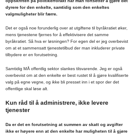
oppskriften på politikerforakt når man fortsetter å gjøre det
dyrere for den enkelte, samtidig som den enkeltes
valgmuligheter blir færre.
Det er også noe forunderlig over at utgiftene til byråkratiet øker,
mens tjenestene fjernes for å effektivisere det samme
byråkratiet. Så hva er løsningen? For egen del er jeg overbevist
om at et sammensatt tjenestetilbud der man inkluderer private
tilbydere er en forutsetning.
Samtidig MÅ offentlig sektor slankes tilsvarende. Jeg er også
overbevist om at den enkelte er best rustet til å gjøre kvalifiserte
valg på egne vegne, og ikke bli presset inn i et spor der det
offentlige skal løse alt.
Kun råd til å administrere, ikke levere
tjenester
Da er det en forutsetning at summen av skatt og avgifter
ikke er høyere enn at den enkelte har muligheten til å gjøre