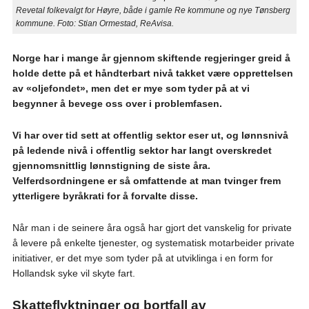
Revetal folkevalgt for Høyre, både i gamle Re kommune og nye Tønsberg
kommune. Foto: Stian Ormestad, ReAvisa.
Norge har i mange år gjennom skiftende regjeringer greid å
holde dette på et håndterbart nivå takket være opprettelsen
av «oljefondet», men det er mye som tyder på at vi
begynner å bevege oss over i problemfasen.
Vi har over tid sett at offentlig sektor eser ut, og lønnsnivå
på ledende nivå i offentlig sektor har langt overskredet
gjennomsnittlig lønnstigning de siste åra.
Velferdsordningene er så omfattende at man tvinger frem
ytterligere byråkrati for å forvalte disse.
Når man i de seinere åra også har gjort det vanskelig for private
å levere på enkelte tjenester, og systematisk motarbeider private
initiativer, er det mye som tyder på at utviklinga i en form for
Hollandsk syke vil skyte fart.
Skatteflyktninger og bortfall av