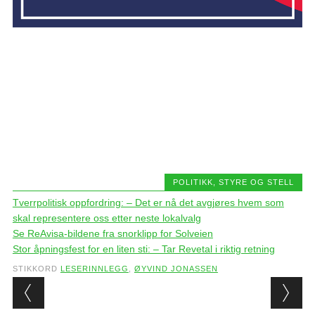
POLITIKK, STYRE OG STELL
Tverrpolitisk oppfordring: – Det er nå det avgjøres hvem som
skal representere oss etter neste lokalvalg
Se ReAvisa-bildene fra snorklipp for Solveien
Stor åpningsfest for en liten sti: – Tar Revetal i riktig retning
STIKKORD
LESERINNLEGG
,
ØYVIND JONASSEN
Post navigation