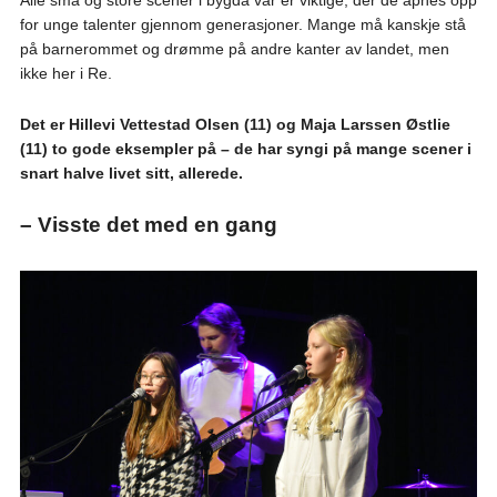
Alle små og store scener i bygda vår er viktige, der de åpnes opp
for unge talenter gjennom generasjoner. Mange må kanskje stå
på barnerommet og drømme på andre kanter av landet, men
ikke her i Re.
Det er Hillevi Vettestad Olsen (11) og Maja Larssen Østlie
(11) to gode eksempler på – de har syngi på mange scener i
snart halve livet sitt, allerede.
– Visste det med en gang