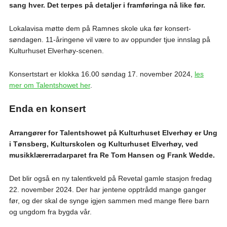
sang hver. Det terpes på detaljer i framføringa nå like før.
Lokalavisa møtte dem på Ramnes skole uka før konsert-
søndagen. 11-åringene vil være to av oppunder tjue innslag på
Kulturhuset Elverhøy-scenen.
Konsertstart er klokka 16.00 søndag 17. november 2024,
les
mer om Talentshowet her
.
Enda en konsert
Arrangører for Talentshowet på Kulturhuset Elverhøy er Ung
i Tønsberg, Kulturskolen og Kulturhuset Elverhøy, ved
musikklærerradarparet fra Re Tom Hansen og Frank Wedde.
Det blir også en ny talentkveld på Revetal gamle stasjon fredag
22. november 2024. Der har jentene opptrådd mange ganger
før, og der skal de synge igjen sammen med mange flere barn
og ungdom fra bygda vår.