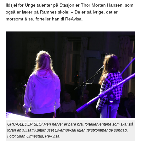
Ildsjel for Unge talenter på Stasjon er Thor Morten Hansen, som
også er lærer på Ramnes skole: – De er så ivrige, det er
morsomt å se, forteller han til ReAvisa.
GRU-GLEDER SEG: Men nerver er bare bra, forteller jentene som skal stå
foran en fullsatt Kulturhuset Elverhøy-sal igjen førstkommende søndag.
Foto: Stian Ormestad, ReAvisa.