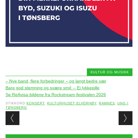
KULTUR OG MUSIKK
– Nye band, flere forbedringer – og langt bedre vær
Bare god stemning og svære smil: – Ei lykkepille
Se ReAvisa-bildene fra Rockstream-festivalen 2026
STIKKORD
KONSERT
,
KULTURHUSET ELVERHØY
,
RAMNES
,
UNG I
TØNSBERG
Post navigation