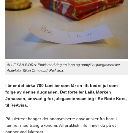
ALLE KAN BIDRA: Plukk med deg en lapp og oppfyll et julegaveønske.
Arkivfoto: Stian Ormestad, ReAvisa.
I år er det cirka 700 familier som får en litt bedre jul som
følge av denne dugnaden. Det forteller Laila Mørken
Jonassen, ansvarlig for julegaveinnsamling i Re Røde Kors,
til ReAvisa.
På juletreet henger det anonymiserte gaveønsker fra barn i
familier med trang økonomi. All praktisk info finner du på et
banner ved juletreet.