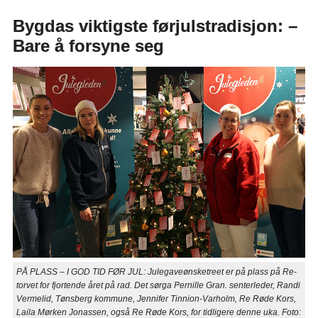
Bygdas viktigste førjulstradisjon: –
Bare å forsyne seg
PÅ PLASS – I GOD TID FØR JUL: Julegaveønsketreet er på plass på Re-
torvet for fjortende året på rad. Det sørga Pernille Gran. senterleder, Randi
Vermelid, Tønsberg kommune, Jennifer Tinnion-Varholm, Re Røde Kors,
Laila Mørken Jonassen, også Re Røde Kors, for tidligere denne uka. Foto: