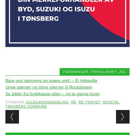
FORENINGER
,
FRIVILLIGHET
,
JUL
Bare god stemning og svære smil: – Ei lykkepille
Unge talenter og store stjerner til Rockstream
Se bilder fra fuglekasse-stien – og ta gjerne turen
STIKKORD
JULEGAVEINNSAMLING
,
RE
,
RE-TORVET
,
REVETAL
,
TØNSBERG KOMMUNE
Post navigation