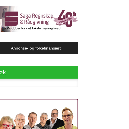
Annonse- og folkefinansiert
øk
ter: