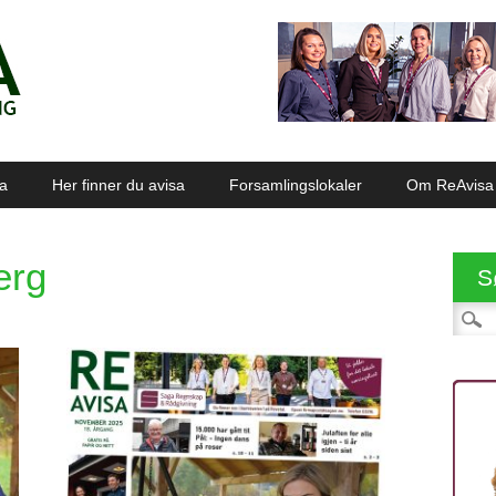
sa
Her finner du avisa
Forsamlingslokaler
Om ReAvisa
erg
S
Søk et