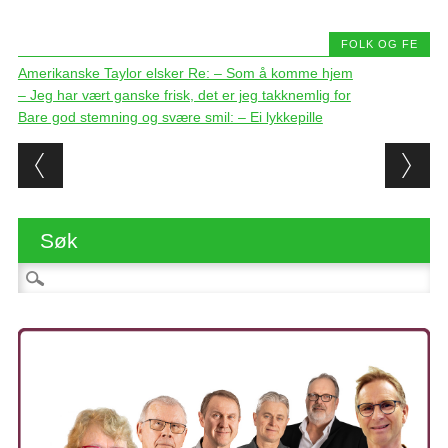
FOLK OG FE
Amerikanske Taylor elsker Re: – Som å komme hjem
– Jeg har vært ganske frisk, det er jeg takknemlig for
Bare god stemning og svære smil: – Ei lykkepille
Post navigation
Søk
Søk etter: