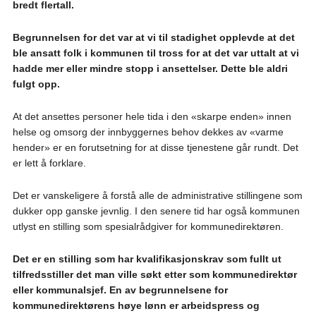
bredt flertall.
Begrunnelsen for det var at vi til stadighet opplevde at det
ble ansatt folk i kommunen til tross for at det var uttalt at vi
hadde mer eller mindre stopp i ansettelser. Dette ble aldri
fulgt opp.
At det ansettes personer hele tida i den «skarpe enden» innen
helse og omsorg der innbyggernes behov dekkes av «varme
hender» er en forutsetning for at disse tjenestene går rundt. Det
er lett å forklare.
Det er vanskeligere å forstå alle de administrative stillingene som
dukker opp ganske jevnlig. I den senere tid har også kommunen
utlyst en stilling som spesialrådgiver for kommunedirektøren.
Det er en stilling som har kvalifikasjonskrav som fullt ut
tilfredsstiller det man ville søkt etter som kommunedirektør
eller kommunalsjef. En av begrunnelsene for
kommunedirektørens høye lønn er arbeidspress og