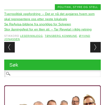
POLITIKK, STYRE OG STELL
Tverrpolitisk oppfordring: – Det er nå det avgjøres hvem som
skal representere oss etter neste lokalvalg
Se ReAvisa-bildene fra snorklipp for Solveien
Stor åpningsfest for en liten sti: – Tar Revetal i riktig retning
STIKKORD
LESERINNLEGG
,
TØNSBERG KOMMUNE
,
ØYVIND
JONASSEN
Post navigation
Søk
Søk etter: