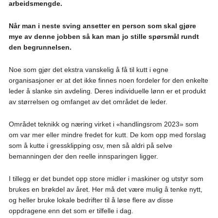
arbeidsmengde.
Når man i neste sving ansetter en person som skal gjøre
mye av denne jobben så kan man jo stille spørsmål rundt
den begrunnelsen.
Noe som gjør det ekstra vanskelig å få til kutt i egne
organisasjoner er at det ikke finnes noen fordeler for den enkelte
leder å slanke sin avdeling. Deres individuelle lønn er et produkt
av størrelsen og omfanget av det området de leder.
Området teknikk og næring virket i «handlingsrom 2023» som
om var mer eller mindre fredet for kutt. De kom opp med forslag
som å kutte i gressklipping osv, men så aldri på selve
bemanningen der den reelle innsparingen ligger.
I tillegg er det bundet opp store midler i maskiner og utstyr som
brukes en brøkdel av året. Her må det være mulig å tenke nytt,
og heller bruke lokale bedrifter til å løse flere av disse
oppdragene enn det som er tilfelle i dag.