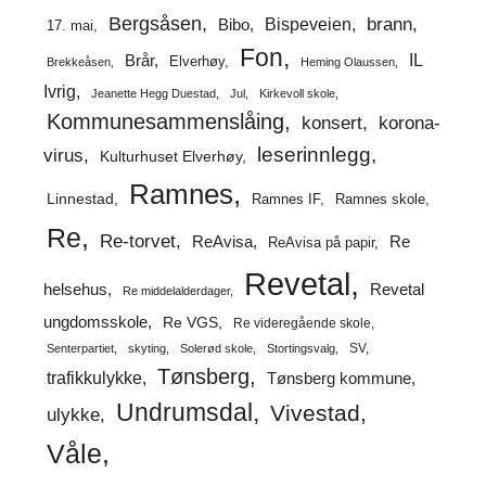
Bergsåsen
brann
Bispeveien
Bibo
17. mai
Fon
IL
Brår
Elverhøy
Brekkeåsen
Heming Olaussen
Ivrig
Jeanette Hegg Duestad
Jul
Kirkevoll skole
Kommunesammenslåing
korona-
konsert
leserinnlegg
virus
Kulturhuset Elverhøy
Ramnes
Linnestad
Ramnes IF
Ramnes skole
Re
Re-torvet
ReAvisa
Re
ReAvisa på papir
Revetal
helsehus
Revetal
Re middelalderdager
ungdomsskole
Re VGS
Re videregående skole
SV
Senterpartiet
skyting
Solerød skole
Stortingsvalg
Tønsberg
trafikkulykke
Tønsberg kommune
Undrumsdal
Vivestad
ulykke
Våle