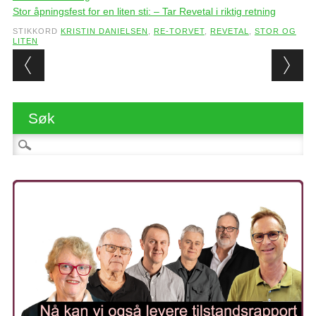
Stor åpningsfest for en liten sti: – Tar Revetal i riktig retning
STIKKORD
KRISTIN DANIELSEN
,
RE-TORVET
,
REVETAL
,
STOR OG
LITEN
Post navigation
Søk
Søk etter: