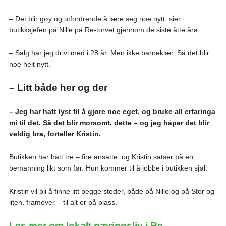
– Det blir gøy og utfordrende å lære seg noe nytt, sier
butikksjefen på Nille på Re-torvet gjennom de siste åtte åra.
– Salg har jeg drivi med i 28 år. Men ikke barneklær. Så det blir
noe helt nytt.
– Litt både her og der
– Jeg har hatt lyst til å gjøre noe eget, og bruke all erfaringa
mi til det. Så det blir morsomt, dette – og jeg håper det blir
veldig bra, forteller Kristin.
Butikken har hatt tre – fire ansatte, og Kristin satser på en
bemanning likt som før. Hun kommer til å jobbe i butikken sjøl.
Kristin vil bli å finne litt begge steder, både på Nille og på Stor og
liten, framover – til alt er på plass.
Les mer om lokalt næringsliv i Re
.