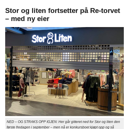
Stor og liten fortsetter på Re-torvet
– med ny eier
NED – OG STRAKS OPP IGJEN: Her går gitteret ned for Stor og liten den
første fredagen i september – men nå er konkursboet kjøpt opp og så