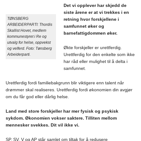
Det vi opplever har skjedd de
siste årene er at vi trekkes i en
TØNSBERG
retning hvor forskjellene i
ARBEIDERPARTI:
Thordis
samfunnet øker og
Skallist Hovet, medlem
barnefattigdommen øker.
kommunestyret i Re og
utvalg for helse, oppvekst
Økte forskjeller er urettferdig.
og velferd. Foto: Tønsberg
Urettferdig for den enkelte som ikke
Arbeiderparti.
har råd eller mulighet til å delta i
samfunnet.
Urettferdig fordi familiebakgrunn blir viktigere enn talent når
drømmer skal realiseres. Urettferdig fordi økonomien din avgjør
om du får god eller dårlig helse.
Land med store forskjeller har mer fysisk og psykisk
sykdom. Økonomien vokser saktere. Tilliten mellom
mennesker svekkes. Dit vil ikke vi.
SP, SV, V og AP står samlet om tiltak for å redusere