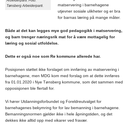
Arbeiderparti
. Foto:
matservering i barnehagene
Tønsberg Arbeiderparti.
utjevner sosiale ulikheter og er bra
for barnas læring på mange måter.
Både at det kan legges mye god pedagogikk i matservering,
og barn trenger næringsrik mat for å være mottagelig for
læring og sosial utfoldelse.
Dette er også noe som Re kommune allerede har.
Posisjonen støttet ikke forslaget om innføring av matservering i
barnehagene, men MDG kom med forslag om at dette innføres
fra 01.01.2020 i Nye Tønsberg kommune, som det sammen med
opposisjonen ble flertall for.
Vi hører Utdanningsforbundet og Foreldreutvalget for
barnehagenes bekymring for for lav bemanning i barnehagene.
Bemanningsnormen gjelder ikke i hele åpningstiden, og det
dekkes ikke alltid opp med vikarer ved fravær.