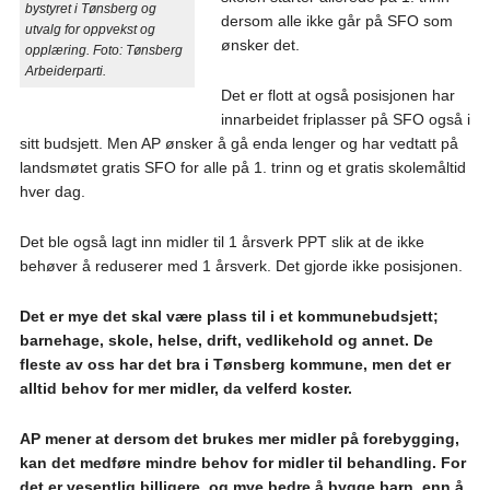
bystyret i Tønsberg og
dersom alle ikke går på SFO som
utvalg for oppvekst og
ønsker det.
opplæring. Foto: Tønsberg
Arbeiderparti.
Det er flott at også posisjonen har
innarbeidet friplasser på SFO også i
sitt budsjett. Men AP ønsker å gå enda lenger og har vedtatt på
landsmøtet gratis SFO for alle på 1. trinn og et gratis skolemåltid
hver dag.
Det ble også lagt inn midler til 1 årsverk PPT slik at de ikke
behøver å reduserer med 1 årsverk. Det gjorde ikke posisjonen.
Det er mye det skal være plass til i et kommunebudsjett;
barnehage, skole, helse, drift, vedlikehold og annet. De
fleste av oss har det bra i Tønsberg kommune, men det er
alltid behov for mer midler, da velferd koster.
AP mener at dersom det brukes mer midler på forebygging,
kan det medføre mindre behov for midler til behandling. For
det er vesentlig billigere, og mye bedre å bygge barn, enn å