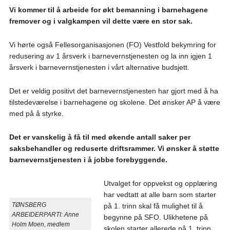
Vi kommer til å arbeide for økt bemanning i barnehagene
fremover og i valgkampen vil dette være en stor sak.
Vi hørte også Fellesorganisasjonen (FO) Vestfold bekymring for
redusering av 1 årsverk i barnevernstjenesten og la inn igjen 1
årsverk i barnevernstjenesten i vårt alternative budsjett.
Det er veldig positivt det barnevernstjenesten har gjort med å ha
tilstedeværelse i barnehagene og skolene. Det ønsker AP å være
med på å styrke.
Det er vanskelig å få til med økende antall saker per
saksbehandler og reduserte driftsrammer. Vi ønsker å støtte
barnevernstjenesten i å jobbe forebyggende.
Utvalget for oppvekst og opplæring
har vedtatt at alle barn som starter
TØNSBERG
på 1. trinn skal få mulighet til å
ARBEIDERPARTI: Anne
begynne på SFO. Ulikhetene på
Holm Moen, medlem
skolen starter allerede på 1. trinn