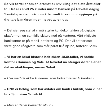
Solvik forteller om en dramatisk utvikling det siste året eller
to. Det er i snitt 25 kunder innom banken på Revetal daglig.
Samtidig er det i vårt område rundt tusen innlogginger på
digitale bankløsninger i løpet av en dag.
– Det sier seg sjøl at vi må styrke kundekontakten på digitale
plattformer, og samtidig skjære ned på kontorer. Vårt viktigste
bankkontor er på mobil, nettbrett og PC. Der vil det fortsatt
være gode rådgivere som står parat til å hjelpe, forteller Solvik.
– Vi har en lokal historie helt siden 1830-tallet, vi hadde
kontor i Ramnes og Våle. At Revetal nå stenger dørene er en
del av utviklingen, mener Solvik.
– Hva med de eldre kundene, som fortsatt reiser til banken?
– DNB er heldig som har avtaler om bank i butikk, som vi har
hos Sjur, viser Solvik til.
– Men er det et likeverdig tilbud?