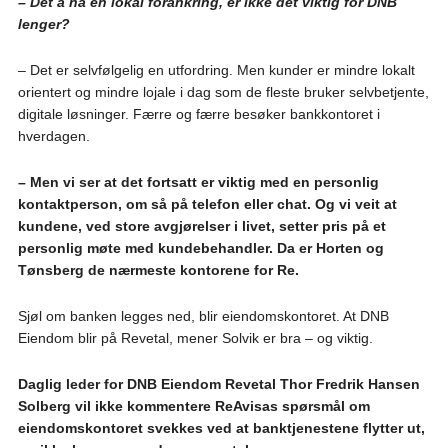
– Det å ha en lokal forankring, er ikke det viktig for DNB
lenger?
– Det er selvfølgelig en utfordring. Men kunder er mindre lokalt
orientert og mindre lojale i dag som de fleste bruker selvbetjente,
digitale løsninger. Færre og færre besøker bankkontoret i
hverdagen.
– Men vi ser at det fortsatt er viktig med en personlig
kontaktperson, om så på telefon eller chat. Og vi veit at
kundene, ved store avgjørelser i livet, setter pris på et
personlig møte med kundebehandler. Da er Horten og
Tønsberg de nærmeste kontorene for Re.
Sjøl om banken legges ned, blir eiendomskontoret. At DNB
Eiendom blir på Revetal, mener Solvik er bra – og viktig.
Daglig leder for DNB Eiendom Revetal Thor Fredrik Hansen
Solberg vil ikke kommentere ReAvisas spørsmål om
eiendomskontoret svekkes ved at banktjenestene flytter ut,