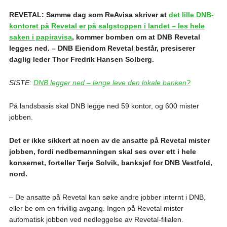
REVETAL: Samme dag som ReAvisa skriver at
det lille DNB-
kontoret på Revetal er på salgstoppen i landet – les hele
saken i papiravisa
, kommer bomben om at DNB Revetal
legges ned. – DNB Eiendom Revetal består, presiserer
daglig leder Thor Fredrik Hansen Solberg.
SISTE:
DNB legger ned – lenge leve den lokale banken?
På landsbasis skal DNB legge ned 59 kontor, og 600 mister
jobben.
Det er ikke sikkert at noen av de ansatte på Revetal mister
jobben, fordi nedbemanningen skal ses over ett i hele
konsernet, forteller Terje Solvik, banksjef for DNB Vestfold,
nord.
– De ansatte på Revetal kan søke andre jobber internt i DNB,
eller be om en frivillig avgang. Ingen på Revetal mister
automatisk jobben ved nedleggelse av Revetal-filialen.