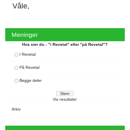
Våle
Meninger
Hva sier du - "i Revetal" eller "på Revetal"?
I Revetal
På Revetal
Begge deler
Vis resultater
Arkiv