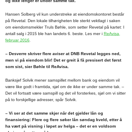
og ikke lenger er under samme tak.
Hansen Solberg vil kun understreke at eiendomskontoret består
på Revetal. Den lokale tilhørigheten ble sterkt vektlagt i saken
om eiendomsmekler Truls Bøhle, som setter Revetal på kartet: I
antall salg i 2015 ble han landets 6. beste. Les mer i
ReAvisa,
februar 2016
.
– Desverre skriver flere aviser at DNB Revetal legges ned,
men vi på eiendom blir! Det er greit å få presisert det først
som sist, sier Bøhle til ReAvisa.
Banksjef Solvik mener samspillet mellom bank og eiendom vil
være like godt i framtida, sjøl om de ikke er under samme tak. –
Det vil fortsatt være samspill og det vil forsterkes, sjøl om vi sitter
på to forskjellige adresser, spår Solvik.
– Vi ser at det samme skjer når det gjelder lån og
finansiering: Flere og flere søker lån søndag kveld, etter å
ha vært på visning i løpet av helga – det er en voldsom