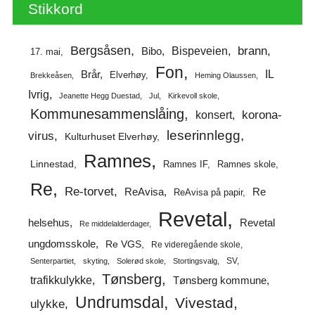
Stikkord
Bergsåsen
brann
Bispeveien
Bibo
17. mai
Fon
IL
Brår
Elverhøy
Brekkeåsen
Heming Olaussen
Ivrig
Jeanette Hegg Duestad
Jul
Kirkevoll skole
Kommunesammenslåing
korona-
konsert
leserinnlegg
virus
Kulturhuset Elverhøy
Ramnes
Linnestad
Ramnes IF
Ramnes skole
Re
Re-torvet
ReAvisa
Re
ReAvisa på papir
Revetal
helsehus
Revetal
Re middelalderdager
ungdomsskole
Re VGS
Re videregående skole
SV
Senterpartiet
skyting
Solerød skole
Stortingsvalg
Tønsberg
trafikkulykke
Tønsberg kommune
Undrumsdal
Vivestad
ulykke