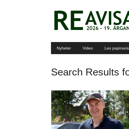
Main menu
Skip to content
Nyheter
Video
Les papiravi
Search Results f