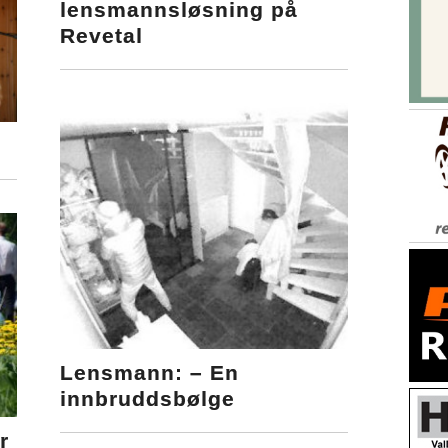
lensmannsløsning på
Revetal
Lensmann: – En
innbruddsbølge
r