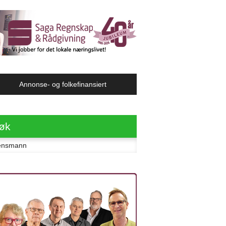
Annonse- og folkefinansiert
øk
ter: