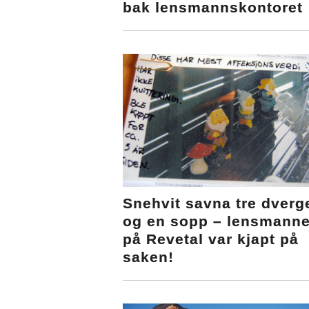
bak lensmannskontoret
Snehvit savna tre dverg
og en sopp – lensmann
på Revetal var kjapt på
saken!