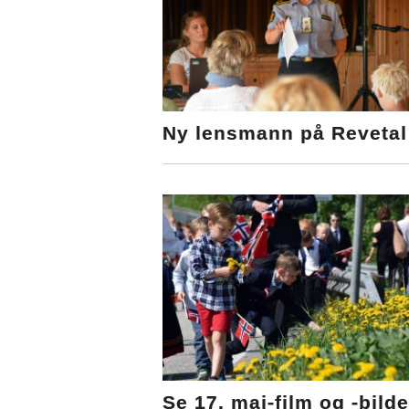
Ny lensmann på Revetal
Se 17. mai-film og -bilde