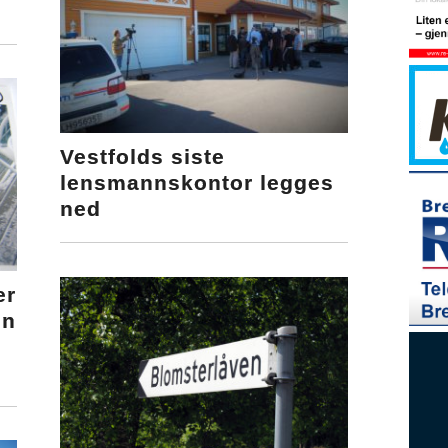
Vestfolds siste
lensmannskontor legges
ned
er
en