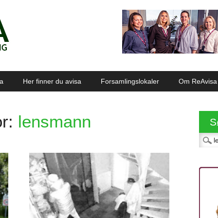
sa
Her finner du avisa
Forsamlingslokaler
Om ReAvisa
or:
lensmann
S
Søk et