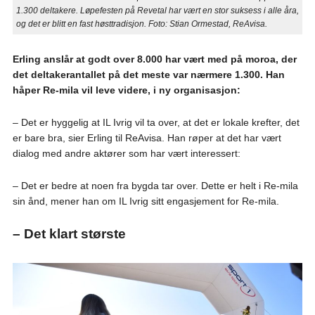
1.300 deltakere. Løpefesten på Revetal har vært en stor suksess i alle åra,
og det er blitt en fast høsttradisjon. Foto: Stian Ormestad, ReAvisa.
Erling anslår at godt over 8.000 har vært med på moroa, der
det deltakerantallet på det meste var nærmere 1.300. Han
håper Re-mila vil leve videre, i ny organisasjon:
– Det er hyggelig at IL Ivrig vil ta over, at det er lokale krefter, det
er bare bra, sier Erling til ReAvisa. Han røper at det har vært
dialog med andre aktører som har vært interessert:
– Det er bedre at noen fra bygda tar over. Dette er helt i Re-mila
sin ånd, mener han om IL Ivrig sitt engasjement for Re-mila.
– Det klart største