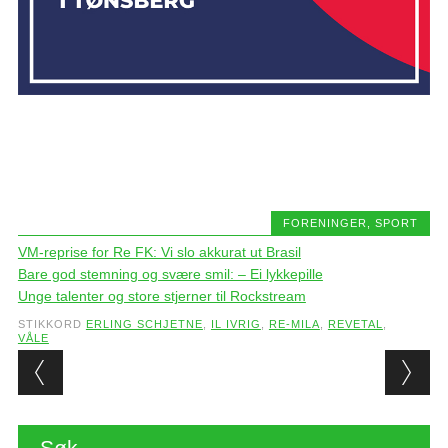
FORENINGER
,
SPORT
VM-reprise for Re FK: Vi slo akkurat ut Brasil
Bare god stemning og svære smil: – Ei lykkepille
Unge talenter og store stjerner til Rockstream
STIKKORD
ERLING SCHJETNE
,
IL IVRIG
,
RE-MILA
,
REVETAL
,
VÅLE
Post navigation
Søk