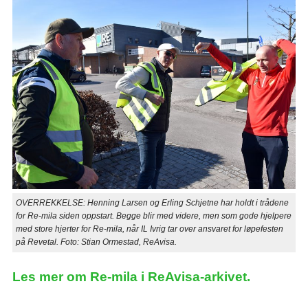
OVERREKKELSE: Henning Larsen og Erling Schjetne har holdt i trådene
for Re-mila siden oppstart. Begge blir med videre, men som gode hjelpere
med store hjerter for Re-mila, når IL Ivrig tar over ansvaret for løpefesten
på Revetal. Foto: Stian Ormestad, ReAvisa.
Les mer om Re-mila i ReAvisa-arkivet.