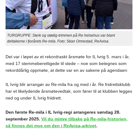
TURGRUPPE: Sterk og stødig-trimmen på Re helsehus var blant
deltakerne i fjorårets Re-mila. Foto: Stian Ormestad, ReAvisa.
Det var i løpet av et rekordraskt årsmøte for IL Ivrig 5. mars i år,
med 17 stemmeberettigede til stede – noe som betegnes som
rekorddårlig oppmøte, at dette var en av sakene på agendaen:
IL Ivrig blir arrangør av Re-mila fra og med i år. Re fridrettsklubb
har et likelydende årsmøtevedtak, som fører til at klubben legges
ned og under IL Ivrig friidrett.
Den første Re-mila i IL Ivrig-regi arrangeres søndag 28.
september 2025.
Vil du mimre tilbake på Re-mila-historien,
så finnes det mye om den i ReAvisa-arkivet
.