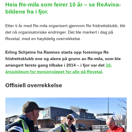
Heia Re-mila som feirer 10 år – se ReAvisa-
bildene fra i fjor.
Etter ti år med Re-mila organisert gjennom Re friidrettsklubb, blir
det nå organisatoriske endringer. Det ble markert i dag på
Revetal, med en høytidelig overrekkelse.
Erling Schjetne fra Ramnes starta opp foreninga Re
friidrettsklubb ene og alene på grunn av Re-mila, som ble
arrangert første gang tilbake i 2014 – i fjor var det
10-
årsjubileum for mosjonsløpet for alle på Revetal
.
Offisiell overrekkelse