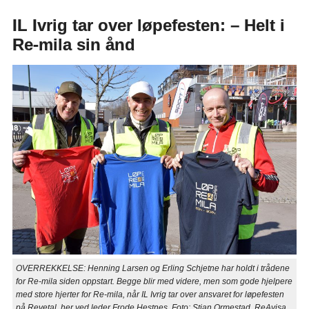
IL Ivrig tar over løpefesten: – Helt i
Re-mila sin ånd
OVERREKKELSE: Henning Larsen og Erling Schjetne har holdt i trådene
for Re-mila siden oppstart. Begge blir med videre, men som gode hjelpere
med store hjerter for Re-mila, når IL Ivrig tar over ansvaret for løpefesten
på Revetal, her ved leder Frode Hestnes. Foto: Stian Ormestad, ReAvisa.