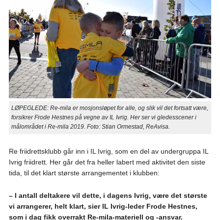
LØPEGLEDE: Re-mila er mosjonsløpet for alle, og slik vil det fortsatt være,
forsikrer Frode Hestnes på vegne av IL Ivrig. Her ser vi gledesscener i
målområdet i Re-mila 2019. Foto: Stian Ormestad, ReAvisa.
Re friidrettsklubb går inn i IL Ivrig, som en del av undergruppa IL
Ivrig friidrett. Her går det fra heller labert med aktivitet den siste
tida, til det klart største arrangementet i klubben:
– I antall deltakere vil dette, i dagens Ivrig, være det største
vi arrangerer, helt klart, sier IL Ivrig-leder Frode Hestnes,
som i dag fikk overrakt Re-mila-materiell og
-ansvar.