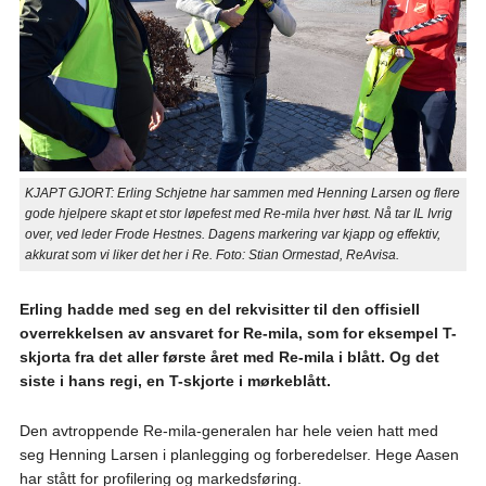
KJAPT GJORT: Erling Schjetne har sammen med Henning Larsen og flere
gode hjelpere skapt et stor løpefest med Re-mila hver høst. Nå tar IL Ivrig
over, ved leder Frode Hestnes. Dagens markering var kjapp og effektiv,
akkurat som vi liker det her i Re. Foto: Stian Ormestad, ReAvisa.
Erling hadde med seg en del rekvisitter til den offisiell
overrekkelsen av ansvaret for Re-mila, som for eksempel T-
skjorta fra det aller første året med Re-mila i blått. Og det
siste i hans regi, en T-skjorte i mørkeblått.
Den avtroppende Re-mila-generalen har hele veien hatt med
seg Henning Larsen i planlegging og forberedelser. Hege Aasen
har stått for profilering og markedsføring.