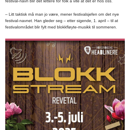
festival-navn blir det lettere for folk å vite at det er hos oss.
– Litt taktisk må man jo være, mener festivalsjefen om det nye
festival-navnet. Han gleder seg – etter sigende, 1. april – til at
festivalområdet blir fylt med blokkfløyte-musikk til sommeren.