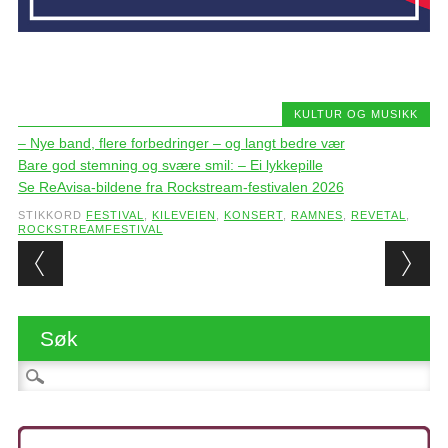
KULTUR OG MUSIKK
– Nye band, flere forbedringer – og langt bedre vær
Bare god stemning og svære smil: – Ei lykkepille
Se ReAvisa-bildene fra Rockstream-festivalen 2026
STIKKORD
FESTIVAL
,
KILEVEIEN
,
KONSERT
,
RAMNES
,
REVETAL
,
ROCKSTREAMFESTIVAL
Post navigation
Søk
Søk etter: