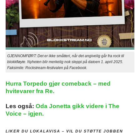
GJENNOMFØRT: Det er ikke småtteri, når det angivelig går fra rock til
blokkfløyte. Nyheten blir merkelig nok sleppi på datoen 1. april 2025.
Faksimile: Rockstream-festivalen på Facebook.
Hurra Torpedo gjør comeback – med
hvitevarer fra Re.
Les også:
Oda Jonetta gikk videre i The
Voice – igjen.
LIKER DU LOKALAVISA –
VIL DU STØTTE JOBBEN