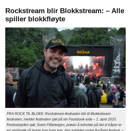
Rockstream blir Blokkstream: – Alle
spiller blokkfløyte
FRA ROCK TIL BLOKK: Rockstream-festivalen blir til Blokkstream-
festivalen, melder festivalen sjøl på sin Facebook-side – 1. april 2025.
Festivalsjefen sjøl, Svein Flåteteigen, prøver å tviholde på det vi håper er
en aprilspøk så lenge han bare kan. Her avbildet under fjorårets festival. –