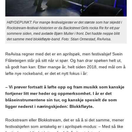
HØYDEPUNKT: For mange festivalgjester er det største som har skjedd i
Rockstream-festival-historien er da Backstreet Girls rocka Re for ett par
sommere siden, med avdøde Bjørn Muller i front. Det hadde neppe blitt
det samme med blokkfløyte-band. Foto: Stian Ormestad, ReAvisa.
ReAvisa regner med det er en aprilspøk, men festivalsjef Svein
Flåteteigen står på sitt når vi spør. Og han drar spøken helt ut,
så godt han kan: Etter mange år, helt siden 2018, med mål om å
løfte nye rockeband, er det et nytt fokus i år:
– Vi prøver fortsatt å løfte opp og fram musikk som kanskje
fortjener litt mer heder og oppmerksomhet. I år er det
blåseinstrumentene sin tur, og kanskje spesielt de som
ligger nederst i næringskjeden: Blokkfløyte.
Rockstream eller Blokkstream, det er så å si det samme, mener
festivalsjefen som antakelig er i aprilspøk-modus: – Med så like