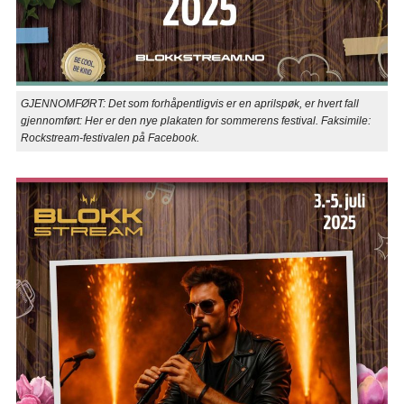
GJENNOMFØRT: Det som forhåpentligvis er en aprilspøk, er hvert fall
gjennomført: Her er den nye plakaten for sommerens festival. Faksimile:
Rockstream-festivalen på Facebook.