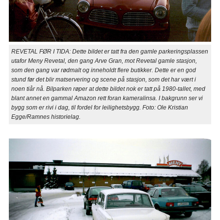
REVETAL FØR I TIDA: Dette bildet er tatt fra den gamle parkeringsplassen
utafor Meny Revetal, den gang Arve Gran, mot Revetal gamle stasjon,
som den gang var rødmalt og inneholdt flere butikker. Dette er en god
stund før det blir matservering og scene på stasjon, som det har vært i
noen tiår nå. Bilparken røper at dette bildet nok er tatt på 1980-tallet, med
blant annet en gammal Amazon rett foran kameralinsa. I bakgrunn ser vi
bygg som er rivi i dag, til fordel for leilighetsbygg. Foto: Ole Kristian
Egge/Ramnes historielag.