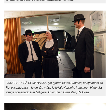
COMEBACK PÅ COMEBACK: I fjor gjorde Blues Buddies, partybandet fra
Re, et comeback – igjen. Da måtte jo lokalavisa leite fram noen bilder fra
forrige comeback, ti år tidligere. Foto: Stian Ormestad, ReAvisa.