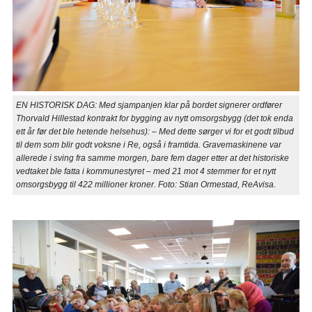
EN HISTORISK DAG: Med sjampanjen klar på bordet signerer ordfører
Thorvald Hillestad kontrakt for bygging av nytt omsorgsbygg (det tok enda
ett år før det ble hetende helsehus): – Med dette sørger vi for et godt tilbud
til dem som blir godt voksne i Re, også i framtida. Gravemaskinene var
allerede i sving fra samme morgen, bare fem dager etter at det historiske
vedtaket ble fatta i kommunestyret – med 21 mot 4 stemmer for et nytt
omsorgsbygg til 422 millioner kroner. Foto: Stian Ormestad, ReAvisa.