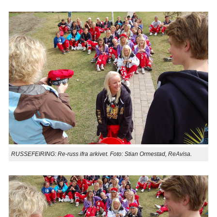
RUSSEFEIRING: Re-russ ifra arkivet. Foto: Stian Ormestad, ReAvisa.