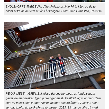
SKOLEKORPS-JUBILEUM: Våle skolekorps fylte 70 år i fjor, og dette
bildet er fra da de feira 60 år ti år tidligere. Foto: Stian Ormestad, ReAvisa.
RE GIR MEST – IGJEN: Bak disse dørene bor noen av landets mest
gavmilde mennesker. Igjen gir reinger mest i Vestfold, og vi er blant dem
som gir mest i hele landet. Det er tallenes tale fra årets TV-aksjon seint
søndag kveld, skreiv ReAvisa for høsten 2013: Så mange ville gå med