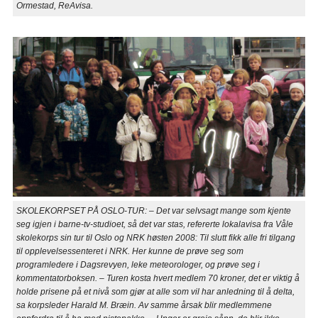
Ormestad, ReAvisa.
SKOLEKORPSET PÅ OSLO-TUR: – Det var selvsagt mange som kjente
seg igjen i barne-tv-studioet, så det var stas, refererte lokalavisa fra Våle
skolekorps sin tur til Oslo og NRK høsten 2008: Til slutt fikk alle fri tilgang
til opplevelsessenteret i NRK. Her kunne de prøve seg som
programledere i Dagsrevyen, leke meteorologer, og prøve seg i
kommentatorboksen. – Turen kosta hvert medlem 70 kroner, det er viktig å
holde prisene på et nivå som gjør at alle som vil har anledning til å delta,
sa korpsleder Harald M. Bræin. Av samme årsak blir medlemmene