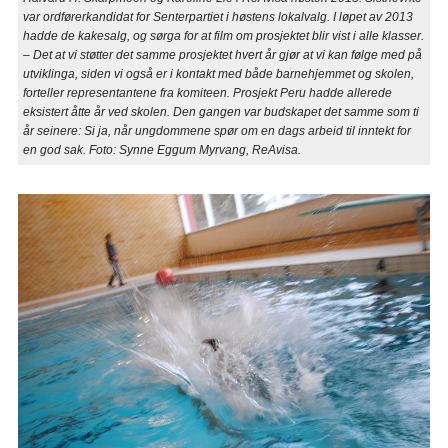
var ordførerkandidat for Senterpartiet i høstens lokalvalg. I løpet av 2013
hadde de kakesalg, og sørga for at film om prosjektet blir vist i alle klasser.
– Det at vi støtter det samme prosjektet hvert år gjør at vi kan følge med på
utviklinga, siden vi også er i kontakt med både barnehjemmet og skolen,
forteller representantene fra komiteen. Prosjekt Peru hadde allerede
eksistert åtte år ved skolen. Den gangen var budskapet det samme som ti
år seinere: Si ja, når ungdommene spør om en dags arbeid til inntekt for
en god sak. Foto: Synne Eggum Myrvang, ReAvisa.