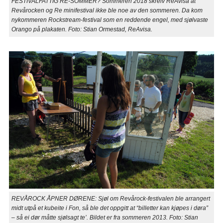
FESTIVALFATTIG RE-SOMMER? Sommeren 2018 skreiv ReAvisa at
Revårocken og Re minifestival ikke ble noe av den sommeren. Da kom
nykommeren Rockstream-festival som en reddende engel, med sjølvaste
Orango på plakaten. Foto: Stian Ormestad, ReAvisa.
REVÅROCK ÅPNER DØRENE: Sjøl om Revårock-festivalen ble arrangert
midt utpå et kubeite i Fon, så ble det oppgitt at “billetter kan kjøpes i døra”
– så ei dør måtte sjølsagt te’. Bildet er fra sommeren 2013. Foto: Stian