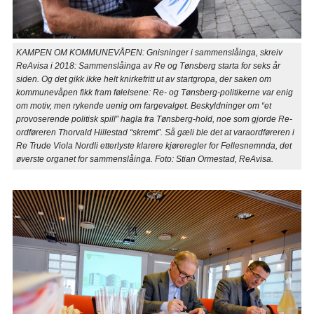
KAMPEN OM KOMMUNEVÅPEN: Gnisninger i sammenslåinga, skreiv
ReAvisa i 2018: Sammenslåinga av Re og Tønsberg starta for seks år
siden. Og det gikk ikke helt knirkefritt ut av startgropa, der saken om
kommunevåpen fikk fram følelsene: Re- og Tønsberg-politikerne var enig
om motiv, men rykende uenig om fargevalget. Beskyldninger om “et
provoserende politisk spill” hagla fra Tønsberg-hold, noe som gjorde Re-
ordføreren Thorvald Hillestad “skremt”. Så gæli ble det at varaordføreren i
Re Trude Viola Nordli etterlyste klarere kjøreregler for Fellesnemnda, det
øverste organet for sammenslåinga. Foto: Stian Ormestad, ReAvisa.