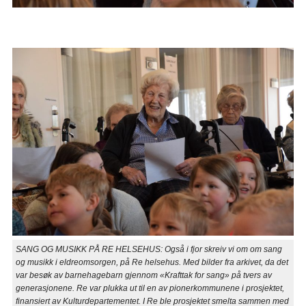
SANG OG MUSIKK PÅ RE HELSEHUS: Også i fjor skreiv vi om om sang
og musikk i eldreomsorgen, på Re helsehus. Med bilder fra arkivet, da det
var besøk av barnehagebarn gjennom «Krafttak for sang» på tvers av
generasjonene. Re var plukka ut til en av pionerkommunene i prosjektet,
finansiert av Kulturdepartementet. I Re ble prosjektet smelta sammen med