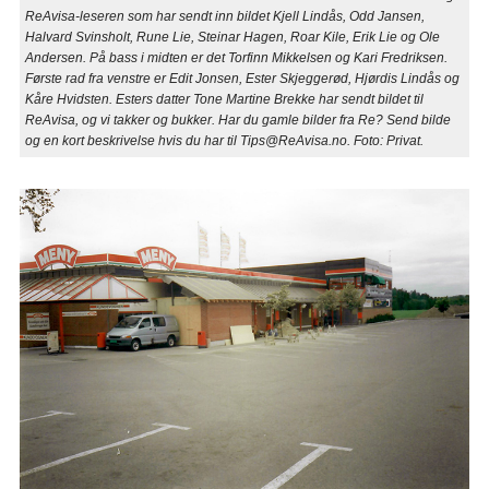
ReAvisa-leseren som har sendt inn bildet Kjell Lindås, Odd Jansen,
Halvard Svinsholt, Rune Lie, Steinar Hagen, Roar Kile, Erik Lie og Ole
Andersen. På bass i midten er det Torfinn Mikkelsen og Kari Fredriksen.
Første rad fra venstre er Edit Jonsen, Ester Skjeggerød, Hjørdis Lindås og
Kåre Hvidsten. Esters datter Tone Martine Brekke har sendt bildet til
ReAvisa, og vi takker og bukker. Har du gamle bilder fra Re? Send bilde
og en kort beskrivelse hvis du har til Tips@ReAvisa.no. Foto: Privat.