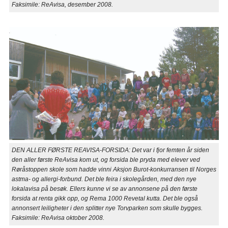
Faksimile: ReAvisa, desember 2008.
DEN ALLER FØRSTE REAVISA-FORSIDA: Det var i fjor femten år siden
den aller første ReAvisa kom ut, og forsida ble pryda med elever ved
Røråstoppen skole som hadde vinni Aksjon Burot-konkurransen til Norges
astma- og allergi-forbund. Det ble feira i skolegården, med den nye
lokalavisa på besøk. Ellers kunne vi se av annonsene på den første
forsida at renta gikk opp, og Rema 1000 Revetal kutta. Det ble også
annonsert leiligheter i den splitter nye Torvparken som skulle bygges.
Faksimile: ReAvisa oktober 2008.