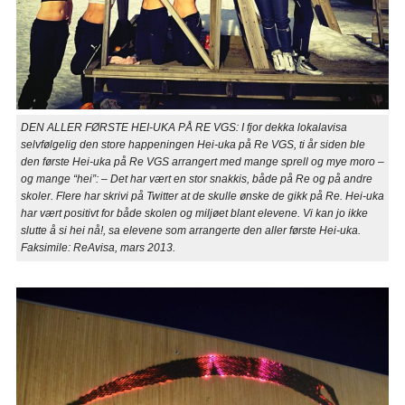
DEN ALLER FØRSTE HEI-UKA PÅ RE VGS: I fjor dekka lokalavisa
selvfølgelig den store happeningen Hei-uka på Re VGS, ti år siden ble
den første Hei-uka på Re VGS arrangert med mange sprell og mye moro –
og mange “hei”: – Det har vært en stor snakkis, både på Re og på andre
skoler. Flere har skrivi på Twitter at de skulle ønske de gikk på Re. Hei-uka
har vært positivt for både skolen og miljøet blant elevene. Vi kan jo ikke
slutte å si hei nå!, sa elevene som arrangerte den aller første Hei-uka.
Faksimile: ReAvisa, mars 2013.