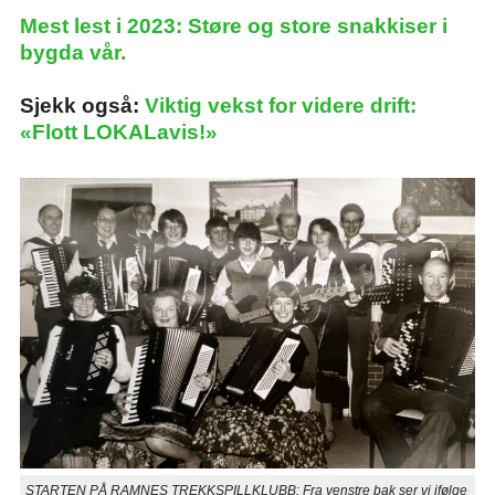
Mest lest i 2023: Støre og store snakkiser i
bygda vår.
Sjekk også:
Viktig vekst for videre drift:
«Flott LOKALavis!»
STARTEN PÅ RAMNES TREKKSPILLKLUBB: Fra venstre bak ser vi ifølge