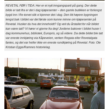
REVETAL FØR I TIDA: Her er et nytt inngangsparti på gang. Der dette
bilde er tatt ifra er det i dag kjøpesenter – den gamle butikken er forlengst
bygd inn i Re-torvet slik vi kjenner det i dag. Den litt høyere bygningen
lengst bak i bildet var det første som kunne minne om kjøpesenter på
Revetal. Husker du hva det inneholdt? Og veit du årstallet for når bildet
kan være tatt? Vi hører vi gjerne fra deg! Jordene bakover i bildet huser i
dag kommunehus, bibliotek, Europris, og så videre. Da dette bildet ble tatt
var eneste innkjøring via Kåpeveien, verken Regata eller Revetalgata
fantes, og det var heller ikke en eneste rundkjøring på Revetal. Foto: Ole
Kristian Egge/Ramnes historielag.