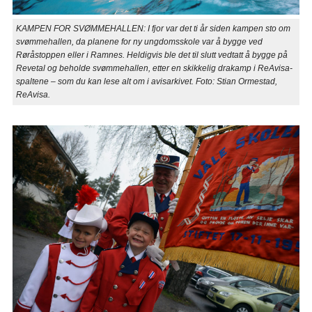
KAMPEN FOR SVØMMEHALLEN: I fjor var det ti år siden kampen sto om
svømmehallen, da planene for ny ungdomsskole var å bygge ved
Røråstoppen eller i Ramnes. Heldigvis ble det til slutt vedtatt å bygge på
Revetal og beholde svømmehallen, etter en skikkelig drakamp i ReAvisa-
spaltene – som du kan lese alt om i avisarkivet. Foto: Stian Ormestad,
ReAvisa.