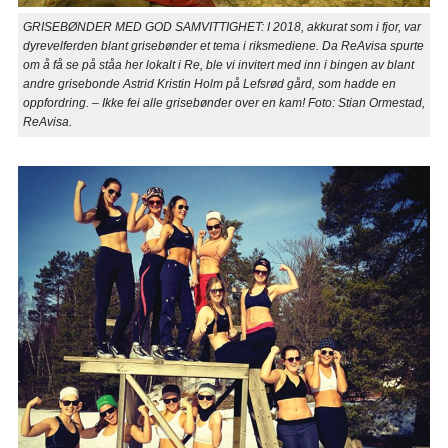
GRISEBØNDER MED GOD SAMVITTIGHET: I 2018, akkurat som i fjor, var
dyrevelferden blant grisebønder et tema i riksmediene. Da ReAvisa spurte
om å få se på ståa her lokalt i Re, ble vi invitert med inn i bingen av blant
andre grisebonde Astrid Kristin Holm på Lefsrød gård, som hadde en
oppfordring. – Ikke fei alle grisebønder over en kam! Foto: Stian Ormestad,
ReAvisa.