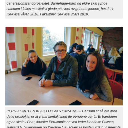
generasjonssangprosjektet. Barnehage-barn og eldre skal synge
sammen i felles musikalsk glede på tvers av generasjonene, het det i
ReAvisa våren 2018. Faksimile: ReAvisa, mars 2018.
PERU-KOMITEEN KLAR FOR AKSJONSDAG: – Det som er så bra med
dette prosjektet er at vi har kontakt med de pengene går til: Et barnhjem
og en skole i Peru, forteller Perukomiteen ved leder Henriette Eriksen,
Halvard H. Skarpmoen og Karoline Lie i ReAvisa høsten 2013. Sistnevnte