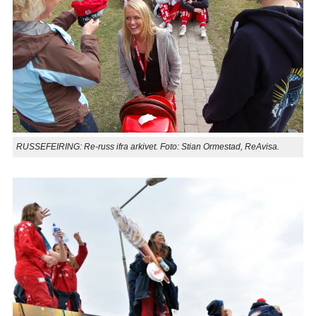
RUSSEFEIRING: Re-russ ifra arkivet. Foto: Stian Ormestad, ReAvisa.