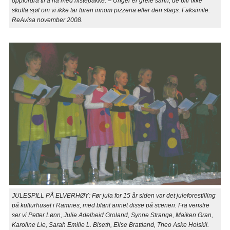
oppfordra til å ha med nistepakke. – Unger er greie sånn, de blir ikke
skuffa sjøl om vi ikke tar turen innom pizzeria eller den slags. Faksimile:
ReAvisa november 2008.
JULESPILL PÅ ELVERHØY: Før jula for 15 år siden var det juleforestilling
på kulturhuset i Ramnes, med blant annet disse på scenen. Fra venstre
ser vi Petter Lønn, Julie Adelheid Groland, Synne Strange, Maiken Gran,
Karoline Lie, Sarah Emilie L. Biseth, Elise Brattland, Theo Aske Holskil.