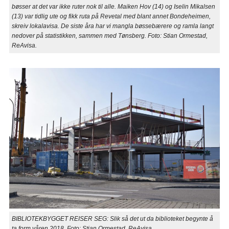
bøsser at det var ikke ruter nok til alle. Maiken Hov (14) og Iselin Mikalsen
(13) var tidlig ute og fikk ruta på Revetal med blant annet Bondeheimen,
skreiv lokalavisa. De siste åra har vi mangla bøssebærere og ramla langt
nedover på statistikken, sammen med Tønsberg. Foto: Stian Ormestad,
ReAvisa.
BIBLIOTEKBYGGET REISER SEG: Slik så det ut da biblioteket begynte å
ta form våren 2018. Foto: Stian Ormestad, ReAvisa.