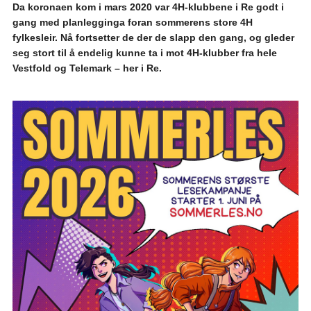
Da koronaen kom i mars 2020 var 4H-klubbene i Re godt i
gang med planlegginga foran sommerens store 4H
fylkesleir. Nå fortsetter de der de slapp den gang, og gleder
seg stort til å endelig kunne ta i mot 4H-klubber fra hele
Vestfold og Telemark – her i Re.