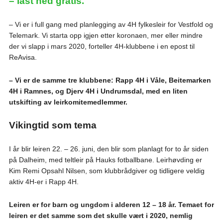
– last ned gratis.
– Vi er i full gang med planlegging av 4H fylkesleir for Vestfold og
Telemark. Vi starta opp igjen etter koronaen, mer eller mindre
der vi slapp i mars 2020, forteller 4H-klubbene i en epost til
ReAvisa.
– Vi er de samme tre klubbene: Rapp 4H i Våle, Beitemarken
4H i Ramnes, og Djerv 4H i Undrumsdal, med en liten
utskifting av leirkomitemedlemmer.
Vikingtid som tema
I år blir leiren 22. – 26. juni, den blir som planlagt for to år siden
på Dalheim, med teltleir på Hauks fotballbane. Leirhøvding er
Kim Remi Opsahl Nilsen, som klubbrådgiver og tidligere veldig
aktiv 4H-er i Rapp 4H.
Leiren er for barn og ungdom i alderen 12 – 18 år. Temaet for
leiren er det samme som det skulle vært i 2020, nemlig