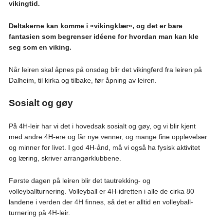
vikingtid.
Deltakerne kan komme i «vikingklær», og det er bare
fantasien som begrenser idéene for hvordan man kan kle
seg som en viking.
Når leiren skal åpnes på onsdag blir det vikingferd fra leiren på
Dalheim, til kirka og tilbake, før åpning av leiren.
Sosialt og gøy
På 4H-leir har vi det i hovedsak sosialt og gøy, og vi blir kjent
med andre 4H-ere og får nye venner, og mange fine opplevelser
og minner for livet. I god 4H-ånd, må vi også ha fysisk aktivitet
og læring, skriver arrangørklubbene.
Første dagen på leiren blir det tautrekking- og
volleyballturnering. Volleyball er 4H-idretten i alle de cirka 80
landene i verden der 4H finnes, så det er alltid en volleyball-
turnering på 4H-leir.