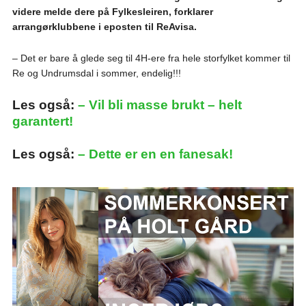
videre melde dere på Fylkesleiren, forklarer
arrangørklubbene i eposten til ReAvisa.
– Det er bare å glede seg til 4H-ere fra hele storfylket kommer til
Re og Undrumsdal i sommer, endelig!!!
Les også:
– Vil bli masse brukt – helt
garantert!
Les også:
– Dette er en en fanesak!