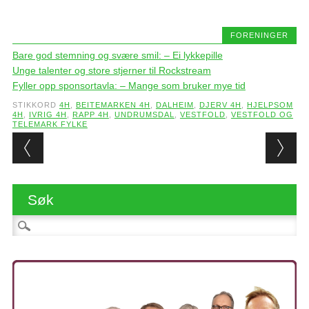
FORENINGER
Bare god stemning og svære smil: – Ei lykkepille
Unge talenter og store stjerner til Rockstream
Fyller opp sponsortavla: – Mange som bruker mye tid
STIKKORD
4H
,
BEITEMARKEN 4H
,
DALHEIM
,
DJERV 4H
,
HJELPSOM
4H
,
IVRIG 4H
,
RAPP 4H
,
UNDRUMSDAL
,
VESTFOLD
,
VESTFOLD OG
TELEMARK FYLKE
Post navigation
Søk
Søk etter: