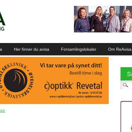
sa
Her finner du avisa
Forsamlingslokaler
Om ReAvisa
S
Søk et
TAD