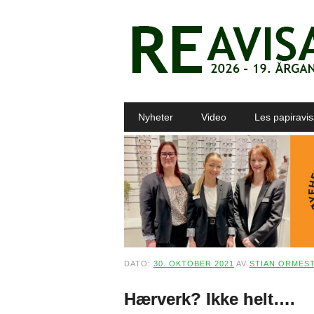
Main menu
Skip to content
Nyheter
Video
Les papiravi
DATO:
30. OKTOBER 2021
AV
STIAN ORMES
Hærverk? Ikke helt….