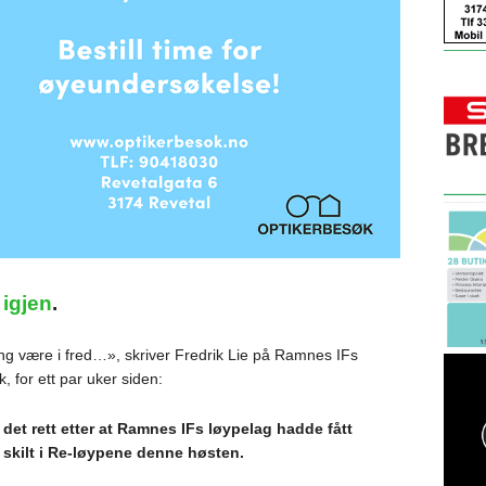
 igjen
.
ing være i fred…», skriver Fredrik Lie på Ramnes IFs
 for ett par uker siden:
g det rett etter at Ramnes IFs løypelag hadde fått
skilt i Re-løypene denne høsten.