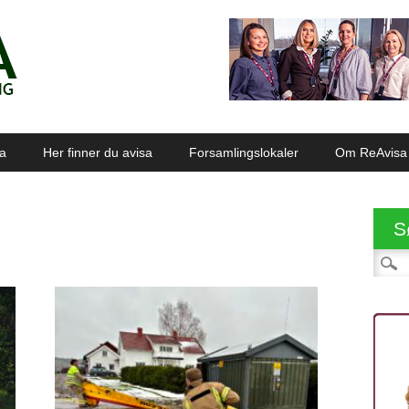
sa
Her finner du avisa
Forsamlingslokaler
Om ReAvisa
S
Søk et