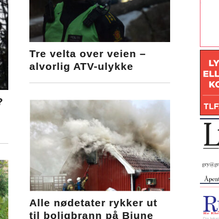
Tre velta over veien –
alvorlig ATV-ulykke
?
Alle nødetater rykker ut
til boligbrann på Bjune