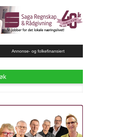
Annonse- og folkefinansiert
øk
ter: