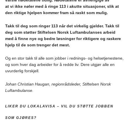
at vi ikke nøler med å ringe 113 i akutte situasjoner, slik at
den riktige hjelpen kommer fram så raskt som mulig.
Takk til deg som ringer 113 når det virkelig gjelder. Takk til
deg som støtter Stiftelsen Norsk Luftambulanses arbeid
med å finne nye og bedre løsninger for riktigere og raskere
hjelp til de som trenger det mest.
Og en stor takk til alle som jobber i rednings- og helsetjenestene,
og som hver dag arbeider for å redde liv. Dere utgjør alle en
uvurderlig forskjell.
Johan Christian Haugan, regionrådsleder, Stiftelsen Norsk
Luftambulanse.
LIKER DU LOKALAVISA –
VIL DU STØTTE JOBBEN
SOM GJØRES?