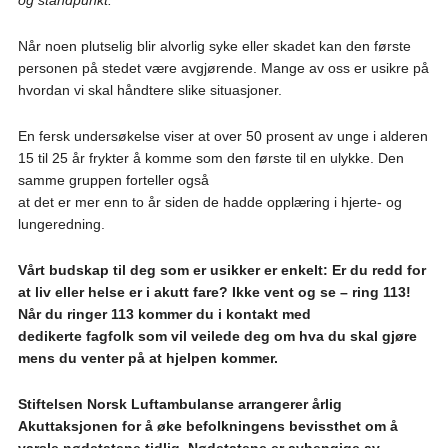
Når noen plutselig blir alvorlig syke eller skadet kan den første
personen på stedet være avgjørende. Mange av oss er usikre på
hvordan vi skal håndtere slike situasjoner.
En fersk undersøkelse viser at over 50 prosent av unge i alderen
15 til 25 år frykter å komme som den første til en ulykke. Den
samme gruppen forteller også
at det er mer enn to år siden de hadde opplæring i hjerte- og
lungeredning.
Vårt budskap til deg som er usikker er enkelt: Er du redd for
at liv eller helse er i akutt fare? Ikke vent og se – ring 113!
Når du ringer 113 kommer du i kontakt med
dedikerte fagfolk som vil veilede deg om hva du skal gjøre
mens du venter på at hjelpen kommer.
Stiftelsen Norsk Luftambulanse arrangerer årlig
Akuttaksjonen for å øke befolkningens bevissthet om å
varsle nødetatene tidlig. Nødetatene er avhengige av